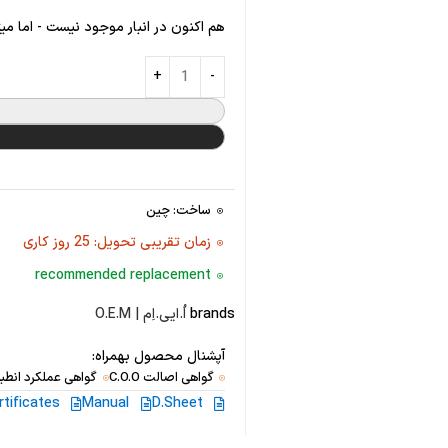
هم اکنون در انبار موجود نیست - اما می
ساخت: چین
زمان تقریبی تحویل: 25 روز کاری
recommended replacement
brands
اُ.ایی.اِم | O.E.M
آپشنال محصول بهمراه:
گواهی اصالت C.O.O
گواهی عملکرد انطبا
rtificates
Manual
D.Sheet