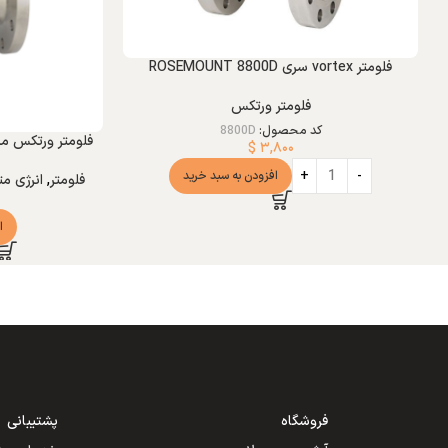
فلومتر vortex سری ROSEMOUNT 8800D
فلومتر ورتکس
کد محصول:
8800D
فلومتر ورتکس مدل line Prowirl R 200
$
۳,۸۰۰
افزودن به سبد خرید
فلومتر
,
انرژی مت
ا
فروشگاه
پشتیبانی