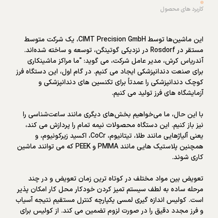
کاربرد های محصول
این ماشین‌ها توسط CIMT Precision GmbH، یک شرکت متوسط ​​
مستقر در Rosdorf در نزدیکی گوتینگن، توسعه و ساخته شده‌اند.
آندریاس کرش، مدیر عامل شرکت، می گوید: "ما مراکز ماشینکاری
برای صنعت دندانپزشکی ایجاد می کنیم. در گام اول، این دستگاه فرز
کوچک دندانپزشکی را عمدتاً برای تکنسین های دندانپزشکی و
آزمایشگاه های فرز تولید می کنیم.
با این حال، ما می‌خواهیم بخش‌های دیگری مانند ساعت‌شناسی را
نیز باز کنیم. این دستگاه محصولات نیمه تمام را پردازش می کند،
یعنی آلیاژهایی مانند طلا، تیتانیوم، CoCr، اکسید زیرکونیوم، و
همچنین پلاستیک هایی مانند PMMA و PEEK که می توانند ماشین
کاری شوند.
تعویض بین مواد مختلف در کوتاه ترین زمان تعویض و در چند
مرحله ساده به لطف سیستم تمیز کردن خودکار محل کار امکان پذیر
است. کولیس اندازه گیری لمسی یکپارچه کنترل مستقیم نتیجه آسیاب
و فرز مجدد دقیق را در صورت لزوم تضمین می کند. از کولیس برای