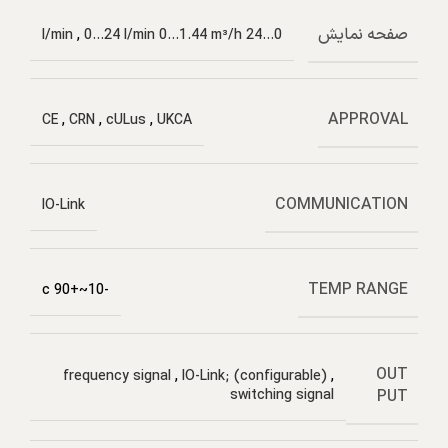
صفحه نمایش
,
0…24 l/min 0…1.44 m³/h
0…24 l/min
APPROVAL
CE
,
CRN
,
cULus
,
UKCA
COMMUNICATION
IO-Link
TEMP RANGE
-10~+90 c
OUT
frequency signal
,
IO-Link; (configurable)
,
PUT
switching signal