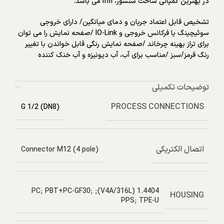
در بهترین کمپانی ساخت سنسور، ifm می باشد.
تشخیص قابل اعتماد جریان و دمای میانگین/ دارای خروجی
سوئیچینگ یا فرکانس خروجی و IO-Link /صفحه نمایش را می توان
برای تراز بهینه چرخاند /صفحه نمایش رنگی قابل خواندن با تغییر
رنگ قرمز/سبز /مناسب برای آب، آب دیونیزه و آب خنک کننده
توضیحات تکمیلی
PROCESS CONNECTIONS
G 1/2 (DN8)
اتصال الکتریکی
Connector M12 (4 pole)
1.4404 (V4A/316L); PC; PBT+PC-GF30;
HOUSING
PPS; TPE-U