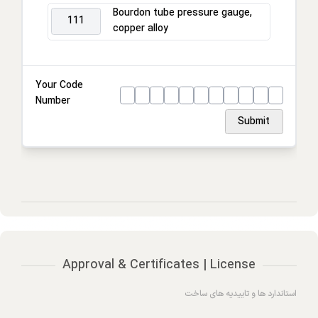
Process connection
Bourdon tube pressure gauge,
111
copper alloy
Connection location
Housing
Your Code
Number
Ring
Submit
Approval & Certificates | License
استاندارد ها و تاییدیه های ساخت