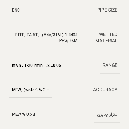
PIPE SIZE
DN8
WETTED
1.4404 (V4A/316L); ETFE; PA 6T;
MATERIAL
PPS; FKM
RANGE
,
1-20 l/min
0.06…1.2 m³/h
ACCURACY
± 2 % MEW; (water)
تکرار پذیری
± 0,5 % MEW