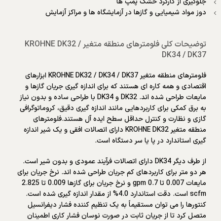
جلوگیری از کارکرد خشک پمپ ها
دوز مواد شیمیایی و گازها در آزمایشگاه ها و مراکز آزمایش
توضیحات کلی فلومترهای منطقه متغیر KROHNE DK32 /
DK34 / DK37
فلومترهای منطقه متغیر KROHNE DK32 / DK34 / DK37 ابزارهای
اقتصادی و همه کاره ای هستند که برای اندازه گیری جریان گازها و
مایعات طراحی شده اند. DK32 و DK34 با طراحی ساده و بدون نیاز
به برق کمکی برای کاربردهایی مانند اندازه گیری دقیق، کروماتوگرافی
گازی و نظارت و کنترل حداقل سطح ایده آل هستند.فلومترهای
منطقه متغیر KROHNE DK32 دارای اتصالات افقی و یک شیر اندازه
گیری استاندارد در پا یا سر دستگاه است.
از طرف دیگر DK34 دارای اتصالات فرآیند عمودی و بدون شیر است.
هر دو متر برای کاربردهای کم جریان طراحی شده اند. نرخ جریان برای
مایعات 0.007 تا 0.7 gpm و نرخ جریان برای گازها 0.009 تا 2.825
scfm است. دقت استاندارد 4.0% از مقدار اندازه گیری شده است.
کنتورها را می توان مستقیماً به یک تنظیم کننده فشار دیفرانسیل
متصل کرد تا از جریان ثابت در صورت نوسان فشار کاری اطمینان