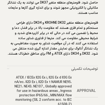
حاصل شود. فلومترهای منطقه متغیر DK37 می توانند به یک نشانگر
مکانیکی یا الکترونیکی مجهز شوند و برای اندازه گیری گازها و مایعات
مناسب هستند.
فلومترهای منطقه متغیر KROHNE DK32 و DK34 دارای طراحی
مستحکم و تمام فلزی هستند که مقاومت بالا در برابر فشار، دما و
محیط را تضمین می کند در حالی که در برابر کاربردهای شدید و
شرایط محیطی مقاومت می کند. مترها از فناوری شناور ساده
استفاده می کنند که در آن موقعیت شناور به صورت مغناطیسی به
یک نشانگر آنالوگ برای نمایش مقدار اندازه گیری شده منتقل می
شود. DK32 و DK34 دارای ATEX و FM برای مناطق خطرناک هستند.
توضیحات تکمیلی
ATEX / IECEx II2G Ex i, II2G Ex d II3G Ex
nA/ec، II2D Ex i, II2D Ex t NAMUR NE95،
NE21، NE43، NE107
,
Globally approved
APPROVAL
for use in hazardous areas
,
Ingress
protection IP65/66
,
MIN/MAX flow
monitoring (SIL 2 conform acc. to IEC
61508-2)