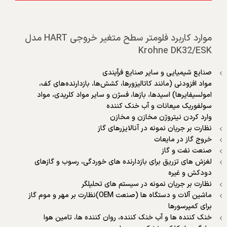
موارد کاربرد فلومتر سطح متغیر خروجی HART مدل
Krohne DK32/ESK
صنایع شیمیایی و سایر صنایع فرآیندی
مواد افزودنی (مانند کاتالیزورها، کشش‌ها، بازدارنده‌های کف،
امولسیفایرها) اسیدها، بازها، فسژن و سایر مواد کلریدی، مواد
سولفوریک میعانات و آب خنک کننده
وارد کردن نیتروژن مخازن و مخازن
نظارت بر جریان نمونه در آنالایزرهای گاز
خروج گاز در مایعات
صنعت نفت و گاز
لغزش های تزریق برای بازدارنده های خوردگی، رسوب و گازهای
دودکش و غیره
نظارت بر جریان نمونه در سیستم های تحلیلگر
ماشین آلات و دستگاه ها (صنعت OEM)نظارت بر مهر و موم گاز
برای کمپرسورها
خنک کننده ها و آب خنک کننده، روان کننده ها، تامین هوا