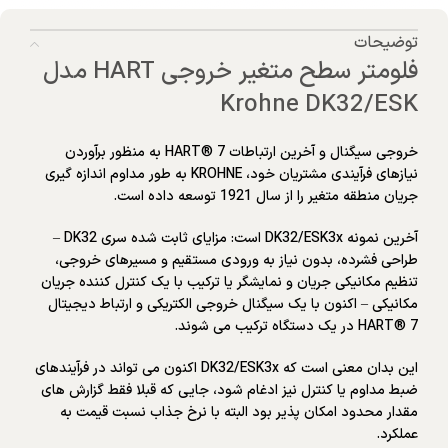
توضیحات
فلومتر سطح متغیر خروجی HART مدل
Krohne DK32/ESK
خروجی سیگنال و آخرین ارتباطات HART® 7 به منظور برآوردن
نیازهای فرآیندی مشتریان خود، KROHNE به طور مداوم اندازه گیری
جریان منطقه متغیر را از سال 1921 توسعه داده است.
آخرین نمونه DK32/ESK3x است: مزایای ثابت شده سری DK32 –
طراحی فشرده، بدون نیاز به ورودی مستقیم و مسیرهای خروجی،
تنظیم مکانیکی جریان و نمایشگر یا ترکیب با یک کنترل کننده جریان
مکانیکی – اکنون با یک سیگنال خروجی الکتریکی و ارتباط دیجیتال
HART® 7 در یک دستگاه ترکیب می شوند.
این بدان معنی است که DK32/ESK3x اکنون می تواند در فرآیندهای
ضبط مداوم یا کنترل نیز ادغام شود، جایی که قبلا فقط گزارش های
مقدار محدود امکان پذیر بود البته با نرخ جذاب نسبت قیمت به
عملکرد.