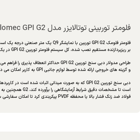
فلومتر توربینی توتالایزر مدل Flomec GPI G2
فلومتر فلومک GPI G2 توربین با نمایش
بر ریزپردازنده مستقیم نصب شده، کل سیستم فلومتر توربین GPI G2 در یک دستگاه گنجانده شده است که برای استفاده ذاتاً ایمن کلاس 1، بخش 1 مورد تایید FM است.
و گزینه های خروجی ارائه شده توسط لوازم جانبی GPI به کاربر امکان می دهد یک سیستم اندازه گیری برای رفع نیازهای خاص و سخت بسازد.
دبی سنج توربین GPI G2 که به صورت میدانی اثبات شده 
فولاد ضد زنگ فشار بالا یا محفظه PVDF پیکربندی کرد تا امکان سفارشی سازی برای انواع کاربردها را فراهم کند. فلومترهای توربین GPI G2 دارای دقت بالا، استفاده آسان، دسترسی آسان و سرویس دهی آسان هستند.