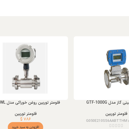
 گاز مدل GTF-1000G
فلومتر توربین روغن خوراکی مدل HDF-WL
فلومتر توربین
فلومتر توربین
$
۷۸۶
G050E210SS6AABTTHM
افزودن به سبد خرید