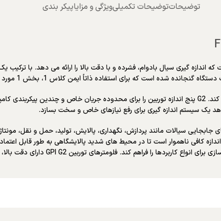
توضیحات
توضیحات تکمیلی
ویژگی و مزایا
پیکر بندی
گر Q9 یک متر صنعتی درجه یک است که اندازه گیری سیال بادوام، فشرده و با دقت بالا را ارائه می 
طراحی مدولار دبی سنج توربین GPI G2 حداکثر انعطاف پذیری را فراهم می کند. G2 پنج اندازه توربین را برای محد
است در کاربردهای جابجایی سیالات مانند پردازش، نگهداری، پالایش، تولید، حمل و نقل، 