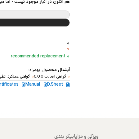
هم اکنون در انبار موجود نیست - اما می
recommended replacement
آپشنال محصول بهمراه:
گواهی اصالت C.O.O
گواهی عملکرد انطبا
rtificates
Manual
D.Sheet
ویژگی و مزایا
پیکر بندی