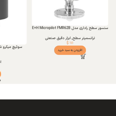
سنسور سطح راداری مدل E+H Micropilot FMR62B
ترانسمیتر سطح
,
ابزار دقیق صنعتی
$
۱۱۱
افزودن به سبد خرید
ا