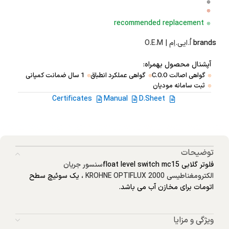
recommended replacement
brands
اُ.ایی.اِم | O.E.M
آپشنال محصول بهمراه:
گواهی اصالت C.O.O
گواهی عملکرد انطباق
1 سال ضمانت کمپانی
ثبت سامانه مودیان
Certificates
Manual
D.Sheet
توضیحات
فلوتر گلابی float level switch mc15
سنسور جریان
الکترومغناطیسی KROHNE OPTIFLUX 2000
، یک سوئیچ سطح
اتومات برای مخازن آب می باشد.
ویژگی و مزایا