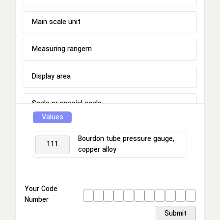
Main scale unit
Measuring rangern
Display area
Scale or special scale
Values
Process connection
Bourdon tube pressure gauge,
111
copper alloy
Connection location
Housing
Your Code
Number
Ring
Submit