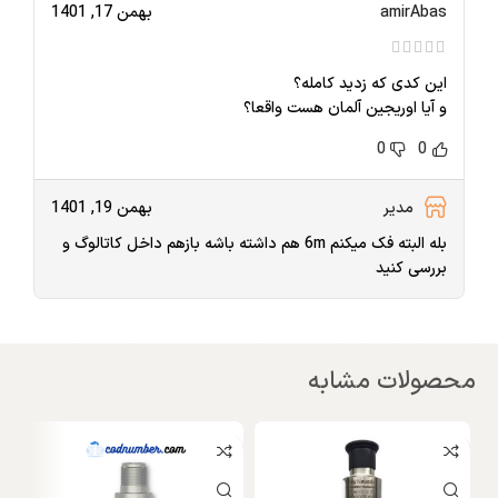
amirAbas
بهمن 17, 1401
این کدی که زدید کامله؟
و آیا اوریجین آلمان هست واقعا؟
0
0
مدیر
بهمن 19, 1401
بله البته فک میکنم 6m هم داشته باشه بازهم داخل کاتالوگ و
بررسی کنید
محصولات مشابه
و