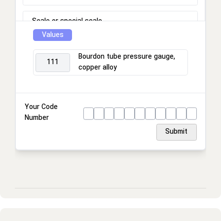
Scale or special scale
Values
Process connection
Bourdon tube pressure gauge,
111
copper alloy
Connection location
Housing
Your Code
Number
Ring
Submit