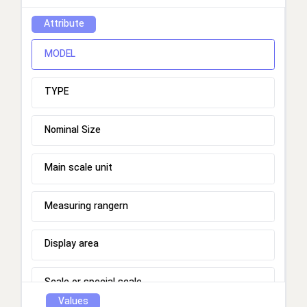
Attribute
MODEL
TYPE
Nominal Size
Main scale unit
Measuring rangern
Display area
Scale or special scale
Values