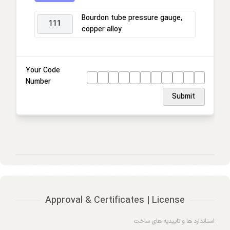
Process connection
Bourdon tube pressure gauge,
111
copper alloy
Connection location
Housing
Your Code
Number
Ring
Submit
Approval & Certificates | License
استاندارد ها و تاییدیه های ساخت