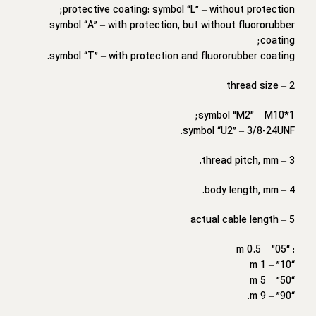
protective coating: symbol “L” – without protection;
symbol “A” – with protection, but without fluororubber
coating;
symbol “T” – with protection and fluororubber coating.
thread size
2 –
symbol “M2” – M10*1;
symbol “U2” – 3/8-24UNF.
3 – thread pitch, mm.
4 – body length, mm.
actual cable length
5 –
: “05” – 0.5 m
“10” – 1 m
“50” – 5 m
“90” – 9 m.