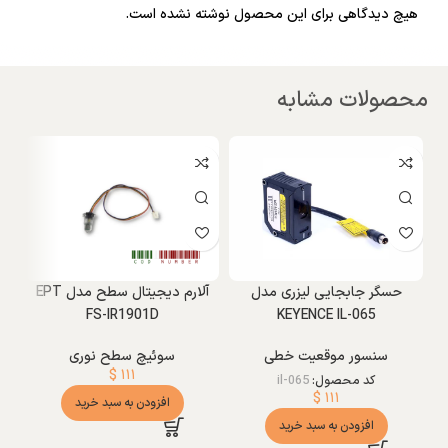
هیچ دیدگاهی برای این محصول نوشته نشده است.
محصولات مشابه
و
حسگر جابجایی لیزری مدل
آلارم دیجیتال سطح مدل EPT
FS-IR1901D
KEYENCE IL-065
سنسور موقعیت خطی
سوئیچ سطح نوری
س
$
۱۱۱
کد محصول:
il-065
$
۱۱۱
افزودن به سبد خرید
افزودن به سبد خرید