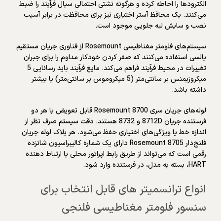
الکترودها را احاطه کرده و هرگونه نشتی احتمالی سیال فرآیند را ضبط
می‌کنند. یک محافظ آستر اختیاری نیز برای محافظت در برابر آسیب
نصب و سایش لبه جلویی موجود است.
سیستم‌های فلومتر مغناطیسی Rosemount از فناوری جریان مستقیم
پالسی استفاده می‌کنند که صفر کردن خودکار مداوم را برای جبران
تغییرات در محیط فرآیند فراهم می‌کند. مایع فرآیند باید رسانایی 5
میکروزیمنس بر سانتی‌متر (5 میکروموس بر سانتی‌متر) یا بیشتر
داشته باشد.
لوله‌های جریان سری Rosemount 8700 قابل تعویض با هر دو
فرستنده جریان 8712D و 8732 هستند. دقت سیستم صرف نظر از
اندازه خط یا ویژگی‌های اختیاری حفظ می‌شود. هر پلاک لوله جریان
فلنج‌دار Rosemount 8705 دارای یک شماره کالیبراسیون شانزده
رقمی است که می‌تواند از طریق رابط اپراتور محلی یا ارتباط دهنده
HART، بسته به مدل، در فرستنده وارد شود.
انواع ترانسمیتر های قابل انتخاب برای
سنسور فلومتر مغناطیسی فلنجی