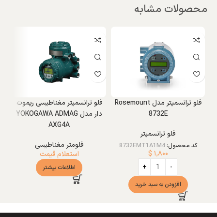
محصولات مشابه
فلو ترانسمیتر مدل Rosemount
فلو ترانسمیتر مغناطیسی ریموت
8732E
دار مدل YOKOGAWA ADMAG
AXG4A
فلو ترانسمیتر
فلومتر مغناطیسی
کد محصول:
8732EMT1A1M4
کد
$
۱,۸۰۰
استعلام قیمت
اطلاعات بیشتر
افزودن به سبد خرید