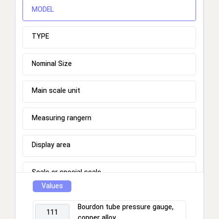
MODEL
TYPE
Nominal Size
Main scale unit
Measuring rangern
Display area
Scale or special scale
Values
Process connection
Bourdon tube pressure gauge,
111
copper alloy