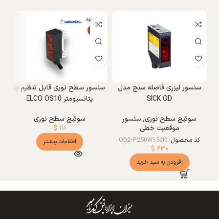
ناموجود
ویژه
سنسور لیزری فاصله سنج مدل
سنسور سطح نوری قابل تنظیم با
س
SICK OD
پتانسیومتر ELCO OS10
سوئیچ سطح نوری
,
سنسور
سوئیچ سطح نوری
س
موقعیت خطی
۱۱۱
$
کد محصول:
OD2-P250W150I0
اطلاعات بیشتر
$
۶۳۰
افزودن به سبد خرید