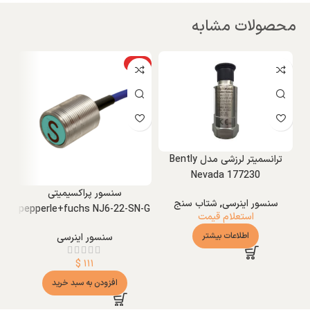
محصولات مشابه
ویژه
ترانسمیتر لرزشی مدل Bently
Nevada 177230
سنسور پراکسیمیتی
سنسور اینرسی
,
شتاب سنج
pepperle+fuchs NJ6-22-SN-G
استعلام قیمت
اطلاعات بیشتر
سنسور اینرسی
$
۱۱۱
افزودن به سبد خرید