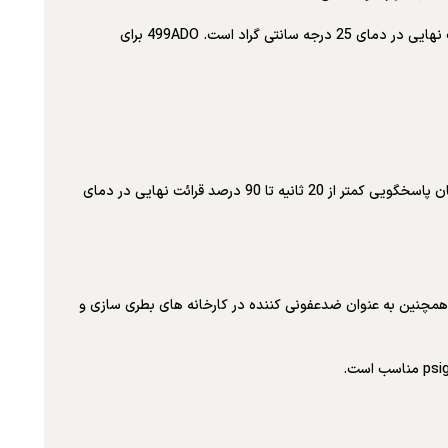
499ADO دارای دقت پایه 0.2 ± ppm در 25 درجه سانتیگراد و تکرارپذیری: 0.05 ± ppm در 25 درجه سانتیگراد است. زمان پاسخ 25 ثانیه تا 63 درصد قرائت نهایی در دمای 25 درجه سانتی گراد است. 499ADO برای
499AtrDO دارای محدوده 0.1 ppb تا 20 ppm با دقت پایه 1± ppb (برای نمونه های کمتر از ppb 20) یا ± 5٪ (برای نمونه های بیش از ppb 20) است. زمان پاسخگویی کمتر از 20 ثانیه تا 90 درصد قرائت نهایی در دمای
ت. ازن همچنین به عنوان ضدعفونی کننده در کارخانه های بطری سازی و