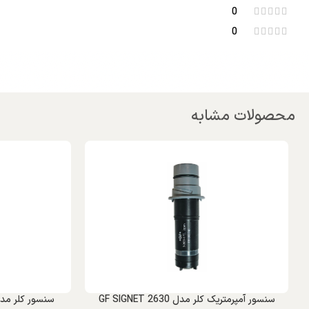
0
0
محصولات مشابه
سنسور آمپرمتریک کلر مدل GF SIGNET 2630
سنسور کلر مدل Memosens CCS51E