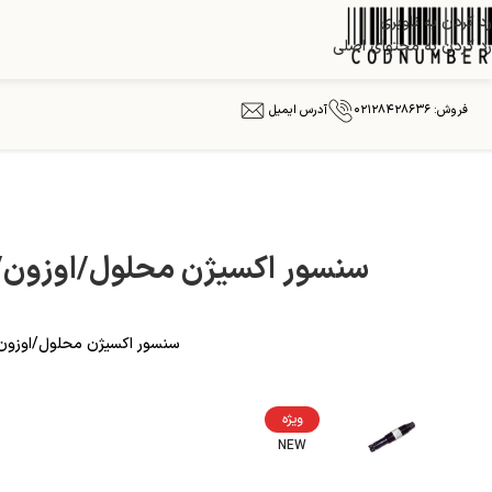
رد کردن به ناوبری
رد کردن به محتوای اصلی
فروش: ۰۲۱۲۸۴۲۸۶۳۶
آدرس ایمیل
سنسور اکسیژن محلول/اوزون/کلر مدل lytical 499
سنسور اکسیژن محلول/اوزون/کلر مدل ROSEMOUNT Analytical 499 تخمین دقیق از پارامتر ها
ویژه
NEW