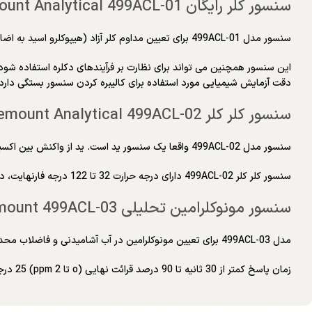
سنسور کلر رایگان Rosemount Analytical 499ACL-01
سنسور مدل 499ACL-01 برای تعیین مداوم کلر آزاد (هیپوکلرو اسید به اضافه یون هیپوکلریت) در آب در نظر گرفته شده است. کاربرد اصلی اندازه گیری کلر در آب آشامیدنی است.
دقت آزمایش شیمیایی مورد استفاده برای کالیبره کردن سنسور بستگی دارد. زمان پاسخ 22 ثانیه تا 95 درصد خواندن نهایی در دمای 25
سنسور کلر کلر Rosemount Analytical 499ACL-02
سنسور مدل 499ACL-02 واقعا یک سنسور ید است. ید از واکنش بین اکسیدان های هالوژن در نمونه و معرف اسید استیک/یدید پتاسیم اضافه شده توسط سیستم تهویه نمونه TCL به دست می آید.
سنسور کلر کلر 499ACL-02 دارای درجه حرارت 32 تا 122 درجه فارنهایت، درجه فشار 0 تا 65 psig و کابل استاندارد 25 فوت است. قطعات خیس شده طلا، نوریل (PPO)، ویتون، EPDM و سیلیکون هستند.
سنسور مونوکلرامین تحلیلی Rosemount 499ACL-03
مدل 499ACL-03 برای تعیین مونوکلرامین در آب آشامیدنی و فاضلاب محدوده خطی 0 تا 15 ppm (mg/L)، خطی 2% است و دقت به دقت روش آزمایشگاهی مورد استفاده برای کالیبره کردن سنسور بستگی دارد.
زمان پاسخ کمتر از 30 ثانیه تا 90 درصد قرائت نهایی (o تا 2 ppm) 25 درجه سانتیگراد است. مدل 499ACL-03 دارای محدوده دمایی 32 تا 122 درجه فارنهایت و کابل 25 فوتی است.