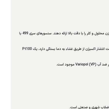
سنسورهای اکسیژن محلول، ازن و کلر سری Rosemount Analytical 499 با آنالایزرهای Rosemount Analytical کار می کنند تا خوانش اکسیژن محلول، ازن محلول و کلر را با دقت بالا ارائه دهند. سنسورهای سری 499 با
سری 499 سنسورهای آمپرومتریک با پوشش غشایی هستند. تعمیر و نگهداری و کالیبراسیون سریع و آسان بدون نیاز به ابزار خاصی است. از آنجایی که سرعت انتشار اکسیژن از طریق غشاء به دما بستگی دارد، یک Pt100