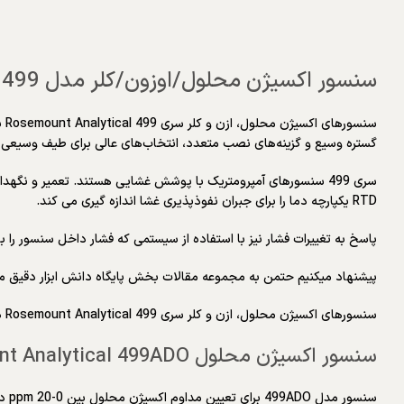
سنسور اکسیژن محلول/اوزون/کلر مدل ROSEMOUNT Analytical 499
گستره وسیع و گزینه‌های نصب متعدد، انتخاب‌های عالی برای طیف وسیعی از
RTD یکپارچه دما را برای جبران نفوذپذیری غشا اندازه گیری می کند.
پاسخ به تغییرات فشار نیز با استفاده از سیستمی که فشار داخل سنسور را با فشار نمونه متعادل می‌
پیشنهاد میکنیم حتمن به مجموعه مقالات بخش پایگاه دانش ابزار دقیق مقاله ” درک ph/orp” م
سنسورهای اکسیژن محلول، ازن و کلر سری Rosemount Analytical 499 در چندین مدل موجود هستند:
سنسور اکسیژن محلول Rosemount Analytical 499ADO
سنسور مدل 499ADO برای تعیین مداوم اکسیژن محلول بین 0-20 ppm در نظر گرفته شده است. کاربرد اصلی حوضه های هوادهی در تصفیه خانه های فاضلاب شهری و صنعتی است.