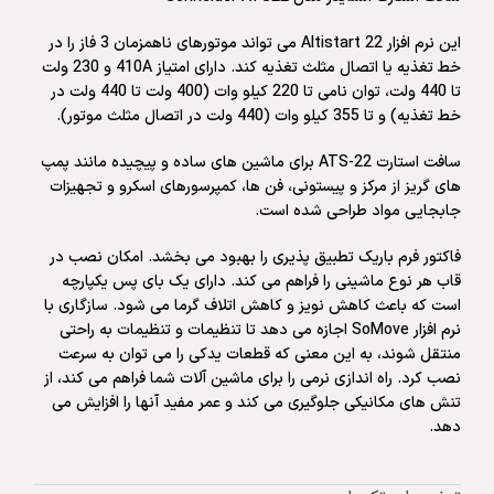
این نرم افزار Altistart 22 می تواند موتورهای ناهمزمان 3 فاز را در
خط تغذیه یا اتصال مثلث تغذیه کند. دارای امتیاز 410A و 230 ولت
تا 440 ولت، توان نامی تا 220 کیلو وات (400 ولت تا 440 ولت در
خط تغذیه) و تا 355 کیلو وات (440 ولت در اتصال مثلث موتور).
سافت استارت ATS-22 برای ماشین های ساده و پیچیده مانند پمپ
های گریز از مرکز و پیستونی، فن ها، کمپرسورهای اسکرو و تجهیزات
جابجایی مواد طراحی شده است.
فاکتور فرم باریک تطبیق پذیری را بهبود می بخشد. امکان نصب در
قاب هر نوع ماشینی را فراهم می کند. دارای یک بای پس یکپارچه
است که باعث کاهش نویز و کاهش اتلاف گرما می شود. سازگاری با
نرم افزار SoMove اجازه می دهد تا تنظیمات و تنظیمات به راحتی
منتقل شوند، به این معنی که قطعات یدکی را می توان به سرعت
نصب کرد. راه اندازی نرمی را برای ماشین آلات شما فراهم می کند، از
تنش های مکانیکی جلوگیری می کند و عمر مفید آنها را افزایش می
دهد.