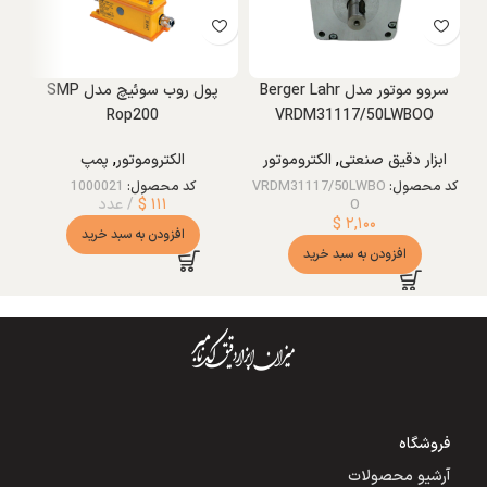
سروو موتور مدل Berger Lahr
پول روب سوئیچ مدل SMP
Rop200
VRDM31117/50LWBOO
ابزار دقیق صنعتی
,
الکتروموتور
الکتروموتور
,
پمپ
کد محصول:
VRDM31117/50LWBO
کد محصول:
1000021
۱۱۱
$
عدد
O
$
۲,۱۰۰
افزودن به سبد خرید
افزودن به سبد خرید
فروشگاه
آرشیو محصولات