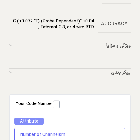
±0.04 °C (±0.072 °F) (Probe Dependent)
ACCURACY
,
External: 2,3, or 4 wire RTD
ویژگی و مزایا
پیکر بندی
Your Code Number
Attribute
Number of Channelsrn