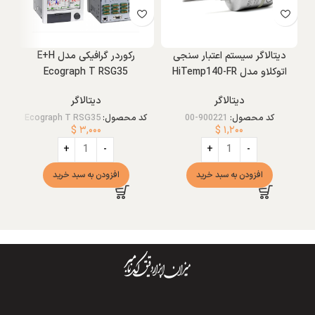
دیتالاگر سیستم اعتبار سنجی
رکوردر گرافیکی مدل E+H
اتوکلاو مدل HiTemp140-FR
Ecograph T RSG35
دیتالاگر
دیتالاگر
کد محصول:
900221-00
کد محصول:
Ecograph T RSG35
$
۳,۰۰۰
$
۱,۲۰۰
افزودن به سبد خرید
افزودن به سبد خرید