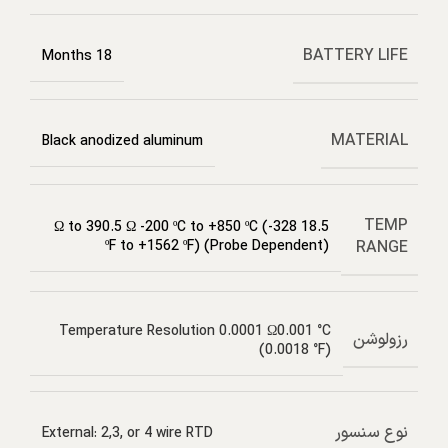
BATTERY LIFE
18 Months
MATERIAL
Black anodized aluminum
TEMP
18.5 Ω to 390.5 Ω -200 ºC to +850 ºC (-328
RANGE
ºF to +1562 ºF) (Probe Dependent)
Temperature Resolution 0.0001 Ω0.001 °C
رزولوشن
(0.0018 °F)
نوع سنسور
External: 2,3, or 4 wire RTD