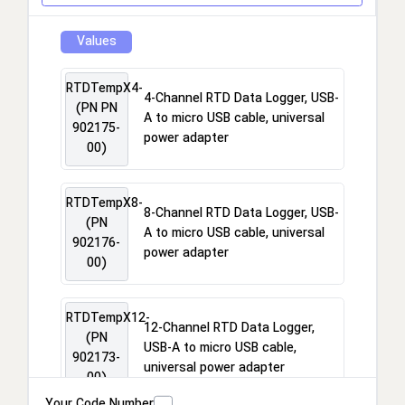
Values
RTDTempX4-
4-Channel RTD Data Logger, USB-
(PN PN
A to micro USB cable, universal
902175-
power adapter
00)
RTDTempX8-
8-Channel RTD Data Logger, USB-
(PN
A to micro USB cable, universal
902176-
power adapter
00)
RTDTempX12-
12-Channel RTD Data Logger,
(PN
USB-A to micro USB cable,
902173-
universal power adapter
00)
Your Code Number