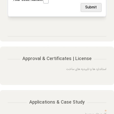
Submit
RTDTempX16-
16-Channel RTD Data Logger,
(PN
USB-A to micro USB cable,
902174-
universal power adapter
00)
U9VL-J-
(PN
Replacement battery for
901804-
RTDTempX Series
00)
Approval & Certificates | License
استاندارد ها و تاییدیه های ساخت
Applications & Case Study