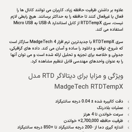
علاوه بر داشتن ظرفیت حافظه زیاد، کاربران می توانند کانال ها را
فعال یا غیرفعال کنند تا حافظه را به حداکثر برسانند. هیچ رابطی لازم
نیست، سری RTDTempX از کابل استاندارد USB-A به Micro USB
استفاده می کند.
سری RTDTempX با جدیدترین نرم افزار MadgeTech 4 سازگار است
که شروع، توقف و دانلود را ساده و آسان می کند. داده های گرافیکی،
جدولی و خلاصه برای تجزیه و تحلیل ارائه شده است و می توان آنها
را به عنوان واحدهای مهندسی قابل تنظیم مشاهده کرد.
ویژگی و مزایا برای دیتالاگر RTD مدل
MadgeTech RTDTempX
دقت کالیبره شده ± 0.04 درجه سانتیگراد
عملیات بلادرنگ
سرعت خواندن تا 4 هرتز
ظرفیت حافظه 2,700,000+ خواندن
اندازه گیری دما از -200 درجه سانتیگراد تا +850 درجه سانتیگراد