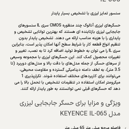
سنسور تمایز لیزری با تشخیص بسیار پایدار
حسگرهای لیزری آنالوگ چند منظوره CMOS سری IL سنسورهای
جابجایی لیزری بازتابنده ای هستند که بهترین توانایی تشخیص و
پایداری را با هزینه مناسب ارائه می دهند. تشخیص پایدار بدون
تنظیم انواع قطعه کار یا شرایط سطح آنها امکان پذیر است، بنابراین
سری IL را می توان به خطوط تولید اضافه کرد تا به نصب، تغییر و
تغییرات محصول کمک کند. این حسگرهای لیزری با مجموعه وسیعی
از سرهای حسگر، از جمله مدل‌های با دقت بالا و مدل‌های دوربرد (تا
3.5 متر)، به لطف دامنه دینامیکی گسترده و مقاومت محیطی،
می‌توانند برای کاربردهای مختلف استفاده شوند. تکرارپذیری 1
میکرومتر امکان استفاده در تنظیمات تشخیص با تحمل بالا را می
دهد که حسگرهای قبلی نمی توانستند به طور پایدار ارائه کنند.
ویژگی و مزایا برای حسگر جابجایی لیزری
مدل KEYENCE IL-065
فاصله مرجع میلی متر 65 میلی متر