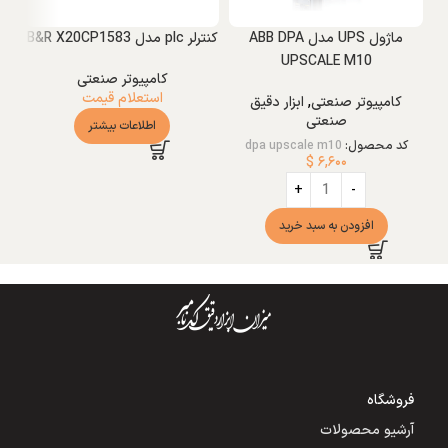
ماژول UPS مدل ABB DPA
کنترلر plc مدل B&R X20CP1583
UPSCALE M10
کامپیوتر صنعتی
سوئی
استعلام قیمت
کامپیوتر صنعتی
,
ابزار دقیق
صنعتی
اطلاعات بیشتر
کد محصول:
dpa upscale m10
$
۶,۶۰۰
افزودن به سبد خرید
فروشگاه
آرشیو محصولات