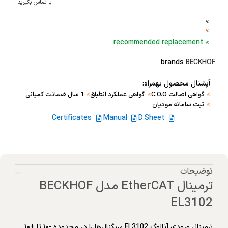
با تماس بگیرید
recommended replacement
brands
BECKHOF
آپشنال محصول بهمراه:
گواهی اصالت C.O.O
گواهی عملکرد انطباق
1 سال ضمانت کمپانی
ثبت سامانه مودیان
Certificates
Manual
D.Sheet
توضیحات
ترمینال EtherCAT مدل BECKHOF
EL3102
ترمینال ورودی آنالوگ EL3102 سیگنال‌ها را در محدوده -۱۰ تا +۱۰