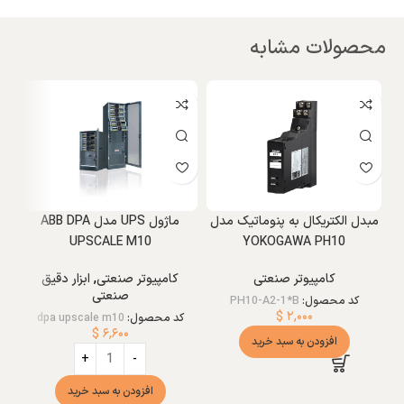
محصولات مشابه
مبدل الکتریکال به پنوماتیک مدل
ماژول UPS مدل ABB DPA
5
UPSCALE M10
YOKOGAWA PH10
کامپیوتر صنعتی
کامپیوتر صنعتی
,
ابزار دقیق
صنعتی
ص
کد محصول:
PH10-A2-1*B
$
۲,۰۰۰
کد محصول:
dpa upscale m10
$
۶,۶۰۰
افزودن به سبد خرید
افزودن به سبد خرید