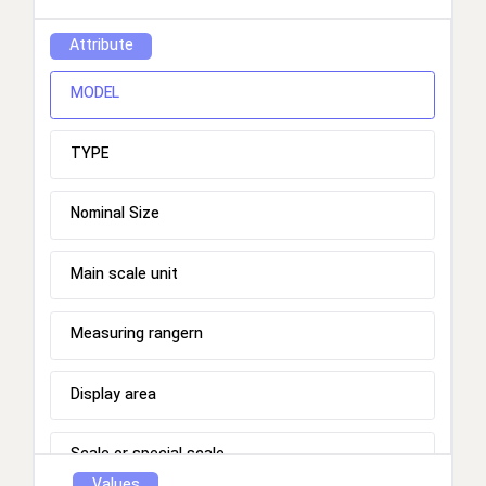
Attribute
MODEL
TYPE
Nominal Size
Main scale unit
Measuring rangern
Display area
Scale or special scale
Values