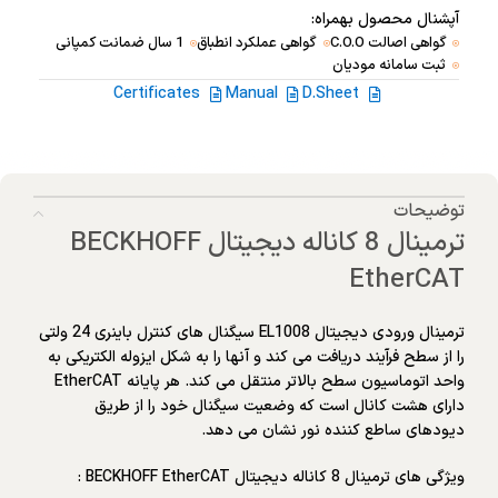
آپشنال محصول بهمراه:
گواهی اصالت C.O.O
گواهی عملکرد انطباق
1 سال ضمانت کمپانی
ثبت سامانه مودیان
Certificates
Manual
D.Sheet
توضیحات
ترمینال 8 کاناله دیجیتال BECKHOFF
EtherCAT
ترمینال ورودی دیجیتال EL1008 سیگنال های کنترل باینری 24 ولتی
را از سطح فرآیند دریافت می کند و آنها را به شکل ایزوله الکتریکی به
واحد اتوماسیون سطح بالاتر منتقل می کند. هر پایانه EtherCAT
دارای هشت کانال است که وضعیت سیگنال خود را از طریق
دیودهای ساطع کننده نور نشان می دهد.
ویژگی های ترمینال 8 کاناله دیجیتال BECKHOFF EtherCAT :