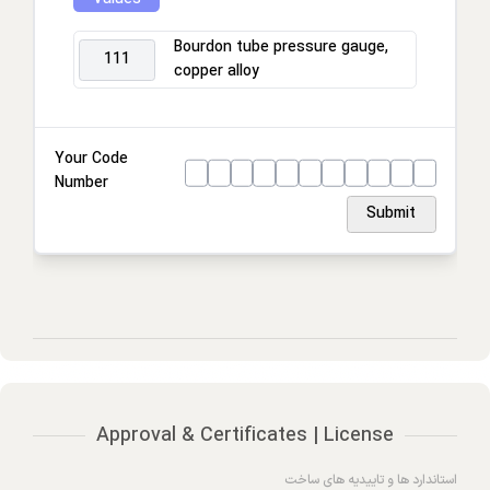
Process connection
Bourdon tube pressure gauge,
111
copper alloy
Connection location
Housing
Your Code
Number
Ring
Submit
Approval & Certificates | License
استاندارد ها و تاییدیه های ساخت