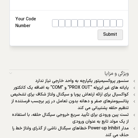
Housing
Your Code
Number
Ring
Submit
ویژگی و مزایا
سنسور پروکسیمیتور یکپارچه به واحد خارجی نیاز ندارد
پایانه های غیر ایزوله "PROX OUT" و "COM" به اضافه یک کانکتور
کواکسیال برای ارائه ارتعاش پویا و سیگنال ولتاژ شکاف برای تشخیص
پتانسیومترهای صفر و دهانه بدون تعامل در زیر برچسب فرستنده از
تنظیم حلقه پشتیبانی می کند
تست پین ورودی برای تأیید سریع خروجی سیگنال حلقه، با استفاده
از یک مولد تابع به عنوان ورودی
مدار Power-up Inhibit خطاهای سیگنال ناشی از گذرای ولتاژ خط را
حذف می کند