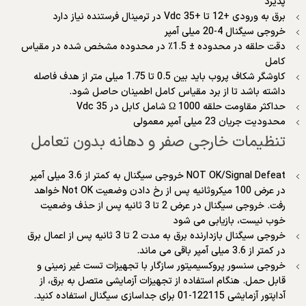
پذیرد
برق به ورودی +12 تا +35 Vdc در ترمینال فرستنده نیاز دارد
خروجی سیگنال 4-20 میلی آمپر
دقت حلقه در محدوده ± 1.5٪ در محدوده مشخص شده در مقیاس
کامل
کاوشگر شکاف پروب باید بین 0.5 تا 1.75 میلی متر از هدف فاصله
داشته باشد تا از برد مقیاس کامل اطمینان حاصل شود.
حداکثر مقاومت حلقه 1000 Ω شامل کابل در 35 Vdc
محدودیت جریان 23 میلی آمپر معمولی
تنظیمات خارجی صفر و دهانه بدون تعامل
NOT OK/Signal Defeat خروجی سیگنال به کمتر از 3.6 میلی آمپر
در عرض 100 میکروثانیه پس از رخ دادن وضعیت Not OK خواهد
رفت. خروجی سیگنال در عرض 2 تا 3 ثانیه پس از حذف وضعیت
خوب نیست، بازیابی می شود
خروجی سیگنال بازدارنده برق به مدت 2 تا 3 ثانیه پس از اعمال برق
در کمتر از 3.6 میلی آمپر باقی می ماند.
خروجی سنسور پروکسیمیتور سازگار با تجهیزات تست غیر زمینی و
قابل حمل. هنگام استفاده از تجهیزات آزمایشی متصل به برق، از
آداپتور آزمایشی 122115-01 برای جداسازی سیگنال استفاده کنید.