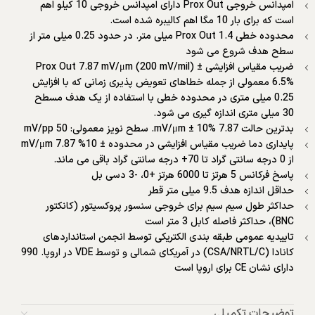
امپدانس خروجی Prox Out دارای امپدانس خروجی 10 کیلو اهم
است که برای بار 10 مگا اهم کالیبره شده است.
محدوده خطی Prox Out 1.4 میلی متر. در حدود 0.25 میلی متر از
سطح هدف شروع می شود
ضریب مقیاس افزایشی Prox Out 7.87 mV/μm (200 mV/mil) ±
6.5% معمولی از جمله خطاهای تعویض پذیری زمانی که با افزایش
0.25 میلی متری در محدوده خطی با استفاده از یک هدف مسطح
30 میلی متری اندازه گیری می شود.
بدترین حالت 7.87 mV/μm ± 10%. سطح نویز معمولی: 50 mV/pp
پایداری دما ضریب مقیاس افزایشی در محدوده ± 10% mV/μm 7.87
از 0 درجه سانتی گراد تا 70+ درجه سانتی گراد باقی می ماند.
پاسخ فرکانس 5 هرتز تا 6000 هرتز +0، -3 دسی بل
حداقل اندازه هدف 9.5 میلی متر قطر
حداکثر طول سیم سیم برای خروجی سنسور پروکسیتور (کانکتور
BNC)، حداکثر فاصله کابل 3 متر است
تاییدیه عمومی طبقه بندی الکتریکی توسط انجمن استانداردهای
کانادا (CSA/NRTL/C) در آمریکای شمالی و توسط VDE در اروپا. 990
دارای نشان CE برای اروپا است
توضیحات تکمیلی