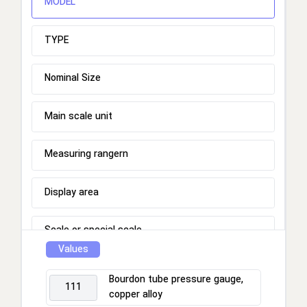
MODEL
TYPE
Nominal Size
Main scale unit
Measuring rangern
Display area
Scale or special scale
Values
Process connection
Bourdon tube pressure gauge,
111
copper alloy
Connection location