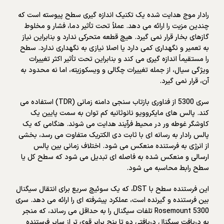
رادار موج هدایت شده یک تکنیک اندازه گیری سطح پیوسته است که
چندین مزیت را ارائه می دهد. عملاً تحت تأثیر دما، فشار و مخلوط
گازهای بخار قرار نمی گیرد. هیچ قطعه متحرکی ندارد و بنابراین نیاز
به تعمیر و نگهداری کمی دارد یا اصلا نیازی به نگهداری ندارد. سطح
را مستقیماً اندازه گیری می کند و بنابراین تحت تأثیر اکثر تغییرات
ویژگی سیال، از جمله تغییرات چگالی و ویسکوزیته، اما نه محدود به
آن، قرار نمی گیرد.
سری 5300 از فناوری بازتاب سنجی دامنه زمانی (TDR) استفاده می
کند. پالس های مایکروویو نانوثانیه کم توان به سمت پایین یک
کاوشگر غوطه ور در محیط فرآیند هدایت می شوند. هنگامی که یک
پالس رادار به رسانه ای با ثابت دی الکتریک متفاوت می رسد، بخشی
از انرژی به فرستنده منعکس می شود. اختلاف زمانی بین پالس
ارسالی و منعکس شده به فاصله ای تبدیل می شود که سطح کل یا
سطح رابط محاسبه می شود.
این فرستنده سطح با DST، که یک سوئیچ سریع برای انتقال سیگنال
بین فرستنده و گیرنده است، عملکرد پیشرفته ای را ارائه می دهد. سری
Rosemount 5300 تلفات سیگنال را به حداقل می رساند، که منجر
به دریافت سیگنال دریافتی دو تا پنج برابر قوی تر از سایر فرستنده