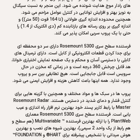
های رادار موج هدایت شونده می شود. این منجر به نسبت سیگنال
به نویز بهتر و افزایش توانایی در کنترل عوامل مزاحم می شود.
همچنین محدوده اندازه گیری طولانی (تا 164 فوت (50 متر)) و
اندازه گیری بر روی رسانه های بازتابنده کم (دی الکتریک از 1.4) را
حتی با یک پروب سربی امکان پذیر می کند.
فرستنده سطح سری Rosemount 5300 دارای سر دو محفظه ای
برای جدا کردن قطعات الکترونیکی از کابل است. دارای ترمینال های
کابلی با دسترسی آسان و محکم و یک صفحه نمایش اختیاری خوانا،
هد قابل چرخش 360 درجه است و در زمانی که مخزن در حال
سرویس است قابل جابجایی است. هیچ تطابقی بین سر و پروب
وجود ندارد. همه اینها باعث کاهش هزینه و افزایش ایمنی می شود.
پروب ها در سبک ها و مواد مختلف و همچنین با گزینه هایی برای
کنترل فشار و دمای شدید در دسترس هستند. Rosemount Radar
Master با رابط کاربر پسند خود بهترین نرم افزار راه اندازی و عیب
یابی است. فرستنده سطح سری Rosemount 5300 معماری
PlantWeb را با ارائه بهترین فرستنده ™ Multivariable (هم سطح و
هم رابط از یک واحد 2 سیمی)، بهترین شیوه های نصب و بهترین
هوش میدانی با تشخیص پیشرفته برای HART® و FOUNDATION™