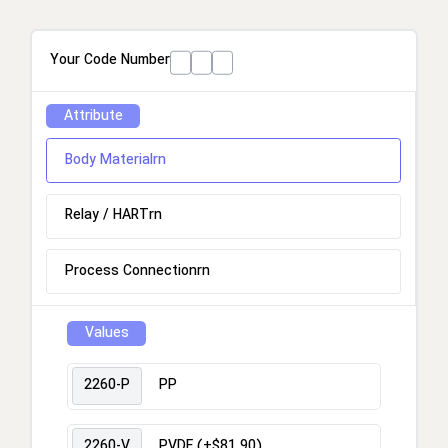
Your Code Number
Attribute
Body Materialrn
Relay / HARTrn
Process Connectionrn
Values
2260-P
PP
2260-V
PVDF (+$81.90)