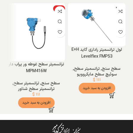
NEW
ویژه
و
لول ترانسمیتر راداری گاید E+H
Levelflex FMP53
ترانسمیتر سطح غوطه ور پراب دار
سطح سنج
,
ترانسمیتر سطح
,
MPM416W
سوئیچ سطح مایکروویو
$
۱۱۱
سطح سنج
,
ترانسمیتر سطح
,
تر
افزودن به سبد خرید
ترانسمیتر سطح شناور
$
۱۱۱
افزودن به سبد خرید