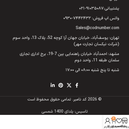
پشتیبانی:۹۱۰۳۵۰۸۷-۰۲۱
واتس اپ فروش: ۷۴۴۲۴۳۲-۰۹۳۰
Sales@codnumber.com
تهران: یوسف‌آباد، خیابان جهان آرا کوچه 52، پلاک 13، واحد سوم
(شرکت نیکسان تجارت مهر)
مشهد: احمدآباد خیابان راهنمایی بین 7-19، برج اداری تجاری
سلمان طبقه 11، واحد دوم
شنبه تا پنج شنبه ۰۸:۰۰ الی ۱۷:۰۰
© 2026
کد نامبر
. تمامی حقوق محفوظ است
تاسیس: یلدای 1400 شمسی
0
روشگاه
علاقه مندی
سبد خرید
حساب کاربری من