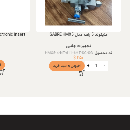
منیفولد 5 راهه مدل SABRE HMX5
tronic insert
تجهیزات جانبی
کد محصول:
HMX5-4-NT-611-6HT-SC-SG
$
۲۵۰
ا
افزودن به سبد خرید