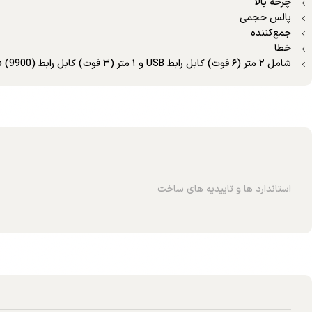
چرخه بالا
پالس حجمی
جمع‌کننده
خطا
شامل ۲ متر (۶ فوت) کابل رابط USB و ۱ متر (۳ فوت) کابل رابط SmartPro (9900)
استاندارد ها و تاییدیه های ساخت