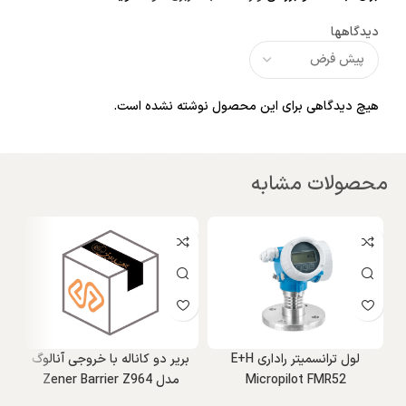
دیدگاهها
هیچ دیدگاهی برای این محصول نوشته نشده است.
محصولات مشابه
نا
و
لول ترانسمیتر راداری E+H
بریر دو کاناله با خروجی آنالوگ
Micropilot FMR52
مدل Zener Barrier Z964
nt