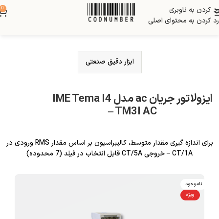
رد کردن به ناوبری
0
رد کردن به محتوای اصلی
ابزار دقیق صنعتی
ایزولاتور جریان ac مدل IME Tema I4
– TM3I AC
برای اندازه گیری مقدار متوسط، کالیبراسیون بر اساس مقدار RMS ورودی در
CT/1A – خروجی CT/5A قابل انتخاب در فیلد (7 محدوده)
ناموجود
ویژه