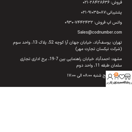
فروش: ۲۸۴۲۸۶۳۶-۰۲۱
پشتیبانی:۹۱۰۳۵۰۸۷-۰۲۱
واتس اپ فروش: ۷۴۴۲۴۳۲-۰۹۳۰
Sales@codnumber.com
تهران: یوسف‌آباد، خیابان جهان آرا کوچه 52، پلاک 13، واحد سوم
(شرکت نیکسان تجارت مهر)
مشهد: احمدآباد خیابان راهنمایی بین 7-19، برج اداری تجاری
سلمان طبقه 11، واحد دوم
0
شنبه تا پنج شنبه ۰۸:۰۰ الی ۱۷:۰۰
روشگاه
علاقه مندی
سبد خرید
حساب کاربری من
© 2026
کد نامبر
. تمامی حقوق محفوظ است
تاسیس: یلدای 1400 شمسی