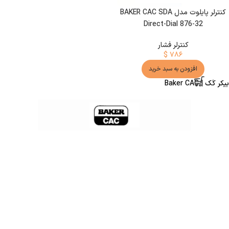
کنترلر پایلوت مدل BAKER CAC SDA
Direct-Dial 876-32
کنترلر فشار
$
۷۸۶
افزودن به سبد خرید
بیکر کَک | Baker CAC