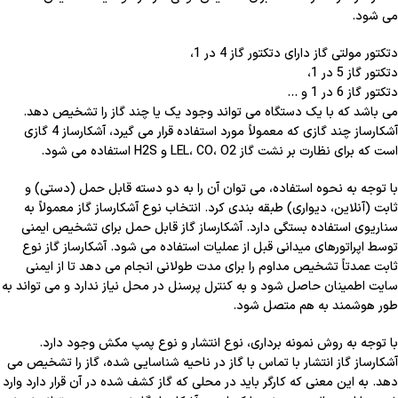
می شود.
دتکتور مولتی گاز دارای دتکتور گاز 4 در 1،
دتکتور گاز 5 در 1،
دتکتور گاز 6 در 1 و …
می باشد که با یک دستگاه می تواند وجود یک یا چند گاز را تشخیص دهد.
آشکارساز چند گازی که معمولاً مورد استفاده قرار می گیرد، آشکارساز 4 گازی
است که برای نظارت بر نشت گاز LEL، CO، O2 و H2S استفاده می شود.
با توجه به نحوه استفاده، می توان آن را به دو دسته قابل حمل (دستی) و
ثابت (آنلاین، دیواری) طبقه بندی کرد. انتخاب نوع آشکارساز گاز معمولاً به
سناریوی استفاده بستگی دارد. آشکارساز گاز قابل حمل برای تشخیص ایمنی
توسط اپراتورهای میدانی قبل از عملیات استفاده می شود. آشکارساز گاز نوع
ثابت عمدتاً تشخیص مداوم را برای مدت طولانی انجام می دهد تا از ایمنی
سایت اطمینان حاصل شود و به کنترل پرسنل در محل نیاز ندارد و می تواند به
طور هوشمند به هم متصل شود.
با توجه به
روش نمونه برداری
،
نوع انتشار
و
نوع پمپ مکش
وجود دارد.
آشکارساز گاز انتشار با تماس با گاز در ناحیه شناسایی شده، گاز را تشخیص می
دهد. به این معنی که کارگر باید در محلی که گاز کشف شده در آن قرار دارد وارد