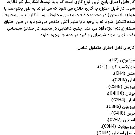
گاز قابل احتراق رایج ترین نوع گازی است که باید توسط آشکارساز گاز نظارت
شود. گاز قابل احتراق به گازی اطلاق می شود که می تواند به طور یکنواخت با
هوا (یا اکسیژن) در محدوده غلظت معینی مخلوط شود تا گاز از پیش مخلوط
شده تشکیل شود که با برخورد با منبع آتش منفجر می شود و در حین احتراق
مقدار زیادی انرژی آزاد می کند. چنین گازهایی در محیط کار صنایع شیمیایی
نفت، تولید مواد شیمیایی و غیره در همه جا وجود دارند.
گازهای قابل احتراق متداول شامل:
هیدروژن (H2)،
مونوکسید کربن (CO)،
متان (CH4)،
اتان (C2H6)،
پروپان (C3H8)،
بوتان (C4H10)،
اتیلن (C2H4)،
پروپیلن (C3H6)،
بوتن (C4H8)،
استیلن (C2H2)،
پروپیولیک (C3H4)،
بوتیل استیلن (C4H6)،