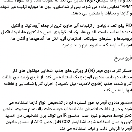
کند و آن را به سیگنال جریان تبدیل می کند که تقویت شده و به عنوان غلظت
“PPM” نمایش داده می شود. پس از شناسایی، یون ها دوباره ترکیب می شوند
و گازها و بخارات را تشکیل می دهند.
PID برای تعداد زیادی از ترکیبات آلی حاوی کربن از جمله آروماتیک و آلکیل
یدیدها مناسب است. الفین ها، ترکیبات گوگردی، آمین ها، کتون ها، اترها، آلکیل
برومیدها و استرهای سیلیکات. استرهای آلی، الکل ها، آلدهیدها و آلکان ها،
آمونیاک، آرسنیک، سلنیوم، برم و ید و غیره.
فرو سرخ
حسگر گاز مادون قرمز (IR) از ویژگی های جذب انتخابی مولکول های گاز
مختلف در طیف مادون قرمز نزدیک استفاده می کند. از طریق رابطه بین غلظت
گاز و شدت جذب (قانون لامبرت- بیل لامبرت)، اجزای گاز را شناسایی و غلظت
آنها را تعیین کنید.
سنسور مادون قرمز به طور گسترده ای در تشخیص انواع گازها استفاده می
شود و دارای قابلیت اطمینان بالا، انتخاب خوب، دقت بالا، عدم سمیت، تداخل
کمتر توسط محیط و غیره است. سنسور IR می تواند برای تشخیص دی اکسید
کربن و متان استفاده شود. آشکارساز CO2 قابل حمل ATO از سنسور مادون
قرمز با افزایش دقت و ثبات استفاده می کند.