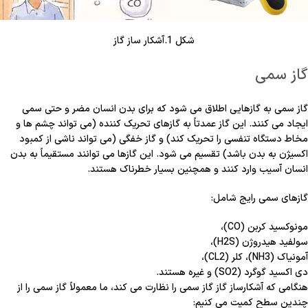
شکل 1.آشکار ساز گاز
گاز سمی
گاز سمی به گازهایی اطلاق می شود که برای بدن انسان مضر و حتی سمی
ایجاد می کنند. این گاز عمدتاً به گازهای تحریک کننده (می تواند چشم ها و
مخاط دستگاه تنفسی را تحریک کند) و گاز خفگی (می تواند ناشی از کمبود
اکسیژن به بدن باشد) تقسیم می شود. این گازها می توانند مستقیماً به بدن
انسان آسیب وارد کنند و همچنین بسیار خطرناک هستند.
گازهای سمی رایج شامل:
مونوکسید کربن (CO)،
سولفید هیدروژن (H2S)،
آمونیاک (NH3)، کلر (CL2)،
دی اکسید گوگرد (SO2) و غیره هستند.
هنگامی که آشکارساز گاز گاز سمی را نظارت می کند، ما معمولاً گاز سمی را از
چندین سطح کمیت می کنیم: