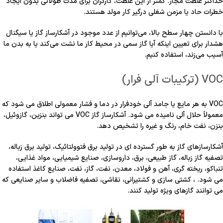
حداکثر غلظت مجاز. کمتر از این غلظت، کارگران برای مدت طولانی بدون ایجاد
خطرات حاد یا مزمن شغلی درگیر کار مولد هستند.
با دانستن چهار سطح بالا، می‌توانیم از عدد موجود در آشکارساز گاز یا سیگنال
هشدار برای تعیین اینکه آیا گاز سمی در محیط کار ما نشت می‌کند یا به بدن ما
آسیب می‌زند، استفاده کنیم.
VOC (ترکیبات آلی فرار)
VOC به هر مایع یا جامد آلی خودفرار در دما و فشار معمولی اطلاق می شود که
معمولاً حلال آلی نامیده می شود. آشکارساز گاز VOC می تواند بنزین، گازوئیل،
بنزن، نفت خام، رنگ و غیره را تشخیص دهد.
آشکارسازهای گاز به طور گسترده ای در تولید برق فتوولتائیک، تولید برق زباله،
تصفیه گاز زباله، گاز طبیعی، برق، داروسازی، صنایع شیمیایی، مواد غذایی،
تنباکو، ریخته گری، آهن و فولاد، معدن، نفت، گاز، نفت، صنایع کاغذ استفاده
می شود. ، کشتی سازی و کشتیرانی، نقاشی، تصفیه فاضلاب و سایر صنایعی که
می توانند گازهای ویژه تولید کنند.