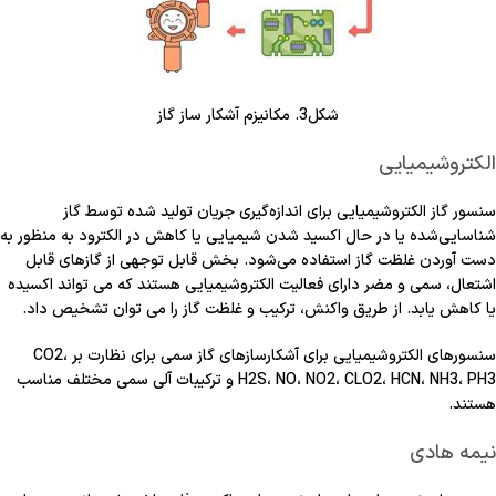
شکل3. مکانیزم آشکار ساز گاز
الکتروشیمیایی
سنسور گاز الکتروشیمیایی برای اندازه‌گیری جریان تولید شده توسط گاز
شناسایی‌شده یا در حال اکسید شدن شیمیایی یا کاهش در الکترود به منظور به
دست آوردن غلظت گاز استفاده می‌شود. بخش قابل توجهی از گازهای قابل
اشتعال، سمی و مضر دارای فعالیت الکتروشیمیایی هستند که می تواند اکسیده
یا کاهش یابد. از طریق واکنش، ترکیب و غلظت گاز را می توان تشخیص داد.
سنسورهای الکتروشیمیایی برای آشکارسازهای گاز سمی برای نظارت بر CO2،
H2S، NO، NO2، CLO2، HCN، NH3، PH3 و ترکیبات آلی سمی مختلف مناسب
هستند.
نیمه هادی