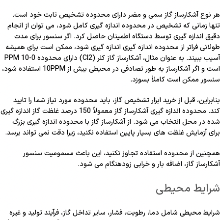
هر نوع آشکارساز گاز سمی و مضر دارای محدوده تشخیص ثابت خود است.
تنها زمانی که تشخیص در محدوده اندازه گیری کامل شود، می توان از انجام
دقیق اندازه گیری توسط دستگاه اطمینان حاصل کرد. اگر سنسور برای مدت
طولانی فراتر از محدوده اندازه گیری اندازه گیری شود، ممکن است برای همیشه
آسیب ببیند. به عنوان مثال، آشکارساز گاز کلر (Cl2) دارای محدوده 0-10 PPM
است و اگر آشکارساز به طور تصادفی در محیطی بیش از 10PPM استفاده شود،
سنسور ممکن است کاملاً بسوزد.
بنابراین، قبل از خرید ابزار تشخیص گاز، باید محدوده مورد نیاز شما را تایید
کند. محدوده اندازه گیری آشکارساز گاز معمولاً 150 درصد غلظت گاز اندازه گیری
شده در محل انتخاب می شود. از آشکارساز گاز با محدوده اندازه گیری بزرگ
برای آزمایش غلظت های بسیار پایین استفاده نکنید، زیرا دقت نمی تواند برسد.
همچنین از محدوده استفاده تجاوز نکنید، این باعث مسمومیت سنسور
آشکارساز گاز، اضافه بار و خرابی زودهنگام می شود.
شرایط محیطی
شرایط محیطی شامل دما، رطوبت، فشار، سایر تداخل گاز، فرآیند تولید و غیره