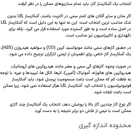
انتخاب یک آشکارساز گاز، باید تمام سناریوهای ممکن را در نظر گرفت.
اگر متان و سایر آلکان های کمتر سمی در اکثریت باشند، آشکارساز LEL بدون
شک مناسب ترین انتخاب است. این نه تنها به این دلیل است که آشکارساز LEL
در اصل ساده است و به طور گسترده مورد استفاده قرار می گیرد، بلکه برای
نگهداری و کالیبراسیون نیز مناسب است.
در حضور گازهای سمی مانند مونوکسید کربن (CO) و سولفید هیدروژن (H2S)،
یک آشکارساز گاز خاص برای اطمینان از ایمنی کارگران ترجیح داده می شود.
در صورت وجود گازهای آلی سمی و مضر مانند هیدروکربن های آروماتیک،
هیدروکربن های هالوژنه، آمونیاک (آمین)، اترها، الکل ها، لیپیدها و غیره، با توجه
به غلظت کم که ممکن است باعث مسمومیت پرسنل شود، باید آشکارساز
فوتیونیزاسیون را انتخاب کرد. آشکارساز LEL هرگز استفاده نمی شود، زیرا ممکن
است باعث تلفات شود.
اگر نوع گاز چندین گاز بالا را پوشش دهد، انتخاب یک آشکارساز چند گازی
ممکن است با نیمی از تلاش دو برابر نتیجه را به دست آورد.
محدوده اندازه گیری