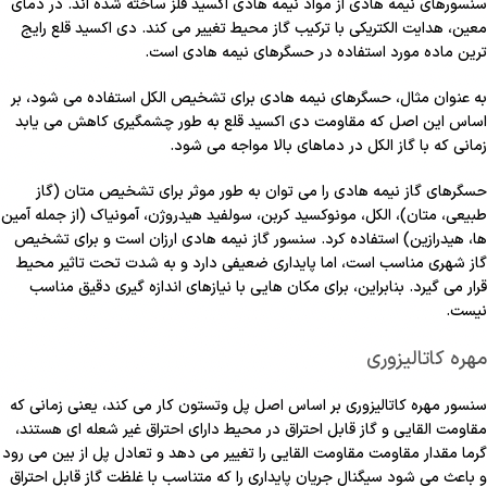
سنسورهای نیمه هادی از مواد نیمه هادی اکسید فلز ساخته شده اند. در دمای
معین، هدایت الکتریکی با ترکیب گاز محیط تغییر می کند. دی اکسید قلع رایج
ترین ماده مورد استفاده در حسگرهای نیمه هادی است.
به عنوان مثال، حسگرهای نیمه هادی برای تشخیص الکل استفاده می شود، بر
اساس این اصل که مقاومت دی اکسید قلع به طور چشمگیری کاهش می یابد
زمانی که با گاز الکل در دماهای بالا مواجه می شود.
حسگرهای گاز نیمه هادی را می توان به طور موثر برای تشخیص متان (گاز
طبیعی، متان)، الکل، مونوکسید کربن، سولفید هیدروژن، آمونیاک (از جمله آمین
ها، هیدرازین) استفاده کرد. سنسور گاز نیمه هادی ارزان است و برای تشخیص
گاز شهری مناسب است، اما پایداری ضعیفی دارد و به شدت تحت تاثیر محیط
قرار می گیرد. بنابراین، برای مکان هایی با نیازهای اندازه گیری دقیق مناسب
نیست.
مهره کاتالیزوری
سنسور مهره کاتالیزوری بر اساس اصل پل وتستون کار می کند، یعنی زمانی که
مقاومت القایی و گاز قابل احتراق در محیط دارای احتراق غیر شعله ای هستند،
گرما مقدار مقاومت مقاومت القایی را تغییر می دهد و تعادل پل از بین می رود
و باعث می شود سیگنال جریان پایداری را که متناسب با غلظت گاز قابل احتراق