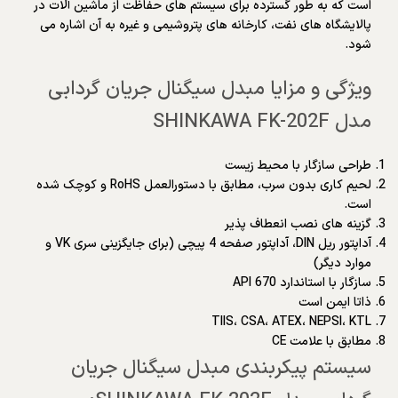
است که به طور گسترده برای سیستم های حفاظت از ماشین آلات در
پالایشگاه های نفت، کارخانه های پتروشیمی و غیره به آن اشاره می
شود.
ویژگی و مزایا مبدل سیگنال جریان گردابی
مدل SHINKAWA FK-202F
طراحی سازگار با محیط زیست
لحیم کاری بدون سرب، مطابق با دستورالعمل RoHS و کوچک شده
است.
گزینه های نصب انعطاف پذیر
آداپتور ریل DIN، آداپتور صفحه 4 پیچی (برای جایگزینی سری VK و
موارد دیگر)
سازگار با استاندارد API 670
ذاتا ایمن است
TIIS، CSA، ATEX، NEPSI، KTL
مطابق با علامت CE
سیستم پیکربندی مبدل سیگنال جریان