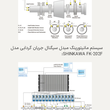
سیستم مانیتورینگ مبدل سیگنال جریان گردابی مدل
SHINKAWA FK-202F: