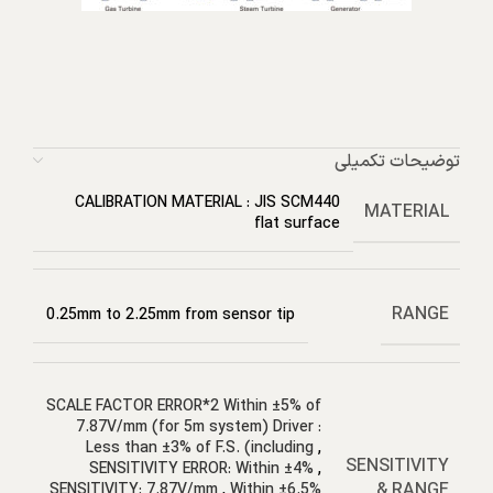
توضیحات تکمیلی
CALIBRATION MATERIAL : JIS SCM440
MATERIAL
flat surface
RANGE
0.25mm to 2.25mm from sensor tip
SCALE FACTOR ERROR*2 Within ±5% of
7.87V/mm (for 5m system) Driver :
Less than ±3% of F.S. (including
,
SENSITIVITY
SENSITIVITY ERROR: Within ±4%
,
& RANGE
SENSITIVITY: 7.87V/mm
,
Within ±6.5%