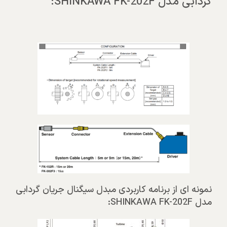
گردابی مدل SHINKAWA FK-202F:
نمونه ای از برنامه کاربردی مبدل سیگنال جریان گردابی
مدل SHINKAWA FK-202F: