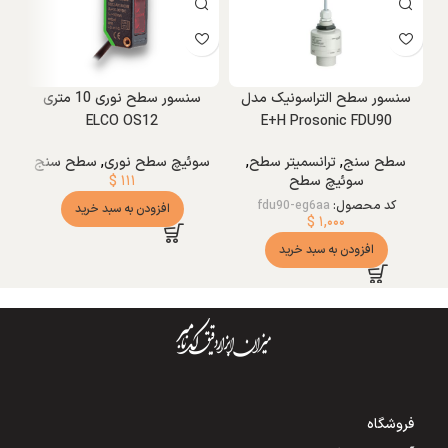
سنسور سطح التراسونیک مدل
سنسور سطح نوری 10 متری
ELCO OS12
E+H Prosonic FDU90
سطح سنج
,
ترانسمیتر سطح
,
سوئیچ سطح نوری
,
سطح سنج
سوئیچ سطح
۱۱۱
$
کد
کد محصول:
fdu90-eg6aa
افزودن به سبد خرید
$
۱,۰۰۰
افزودن به سبد خرید
فروشگاه