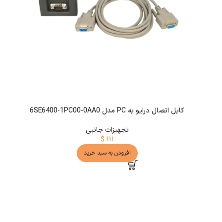
کابل اتصال درایو به PC مدل 6SE6400-1PC00-0AA0
تجهیزات جانبی
$
۱۱۱
افزودن به سبد خرید