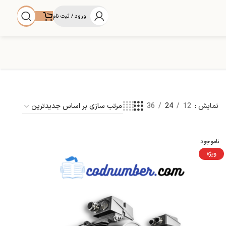
ورود / ثبت نام
نمایش
12
24
36
ناموجود
ویژه