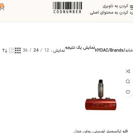
رد کردن به ناوبری
0
رد کردن به محتوای اصلی
نمایش یک نتیجه
خانه
Brands
HYDAC
نمایش
12
24
36
فلو ترانسمیتر توربینی روغن مدل