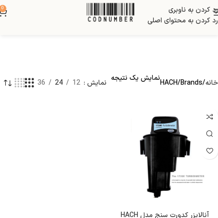
رد کردن به ناوبری
0
رد کردن به محتوای اصلی
نمایش یک نتیجه
خانه
Brands
HACH
نمایش
12
24
36
آنالایزر کدورت سنج مدل HACH