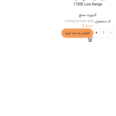
1720E Low Range
کدورت سنج
کد محصول:
LXV525.KTO014CN
$
۵,۰۰۰
افزودن به سبد خرید