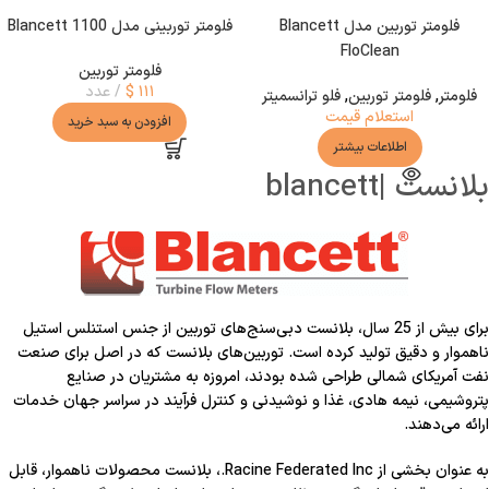
فلومتر توربین مدل Blancett
فلومتر توربینی مدل Blancett 1100
FloClean
فلومتر توربین
۱۱۱
$
عدد
فلومتر
,
فلومتر توربین
,
فلو ترانسمیتر
استعلام قیمت
افزودن به سبد خرید
اطلاعات بیشتر
بلانست |blancett
برای بیش از 25 سال، بلانست دبی‌سنج‌های توربین از جنس استنلس استیل
ناهموار و دقیق تولید کرده است. توربین‌های بلانست که در اصل برای صنعت
نفت آمریکای شمالی طراحی شده بودند، امروزه به مشتریان در صنایع
پتروشیمی، نیمه هادی، غذا و نوشیدنی و کنترل فرآیند در سراسر جهان خدمات
ارائه می‌دهند.
به عنوان بخشی از Racine Federated Inc.، بلانست محصولات ناهموار، قابل