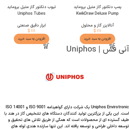
پمپ دتکتور گاز متیل بروماید
تیوب دتکتور گاز متیل بروماید
Uniphos Tubes
KwikDraw Deluxe Pump
آنالایزر گاز و محلول
ابزار دقیق صنعتی
$
۱۱۱
$
۱۱۱
افزودن به سبد خرید
افزودن به سبد خرید
آنی فس | Uniphos
Uniphos Envirotronic یک شرکت دارای گواهینامه ISO 9001 و ISO 14001
است. این یکی از بزرگترین تولید کنندگان دستگاه های تشخیص گاز در هند با
طیف گسترده ای از محصولات است که همگی از طریق تلاش های تحقیق و
توسعه داخلی طراحی و توسعه یافته اند. این تنها سازنده هندی لوله های