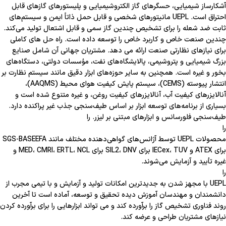
آشکارساز شیمیایی، حسگرهای گاز الکتروشیمیایی و پلیستورهای گازهای قابل
احتراق است. UEPL مانیتورهای شخصی و قابل حمل ذاتاً ایمن و سیستم‌های
ثابت ضد شعله را برای تشخیص چندین گاز سمی و قابل اشتعال تولید می‌کند.
چندین صنعت خاص و کاربرد خاص را توسعه داده است. راه حل های کاملی
برای نیازهای نظارتی صنعت ارائه می دهد. مشتریان جهانی آن شامل صنایع
بزرگ شیمیایی و پتروشیمی، پالایشگاه‌های نفت، مؤسسات دولتی، دستگاه‌های
بخور و غیره است. همچنین به سایر حوزه‌های ابزار دقیق مانند سیستم نظارت بر
انتشار پیوسته (CEMS)، سیستم پایش کیفیت هوای محیط (AAQMS)،
آنالایزرهای کیفیت آب، آنالایزرهای کیفیت روغن، و غیره متنوع شده است و
بسیاری از برنامه‌های توسعه ابزار بر اساس طیف‌سنجی جذب غیر پراکنده دارد.
طیف‌سنجی فلورسانس و ابزارهای مبتنی بر لیزر. را
را
محصولات UEPL توسط آژانس‌های گواهی‌دهنده مختلف مانند SGS-BASEEFA
برای ATEX و IECex، TUV برای SIL2، DNV برای MED، CMRI، ERTL، NCL و
غیره تأیید و آزمایش می‌شوند.
را
UEPL با مجهز شدن به جدیدترین امکانات تولید و آزمایش و با تیمی مجرب از
دانشمندان و مهندسان آموزش دیده تحقیق و توسعه، آماده است تا آخرین
روند فناوری تشخیص گاز را برآورده کند و می تواند ابزارهایی را برای برآورده کردن
نیازهای مشتریان طراحی و عرضه کند.