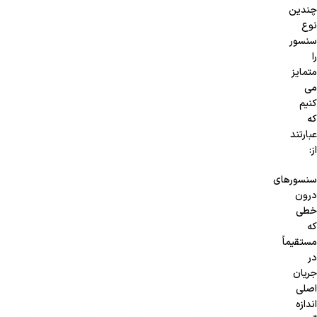
چندین
نوع
سنسور
را
متمایز
می
کنیم
که
عبارتند
از:
سنسورهای
درون
خطی
که
مستقیماً
در
جریان
اصلی
اندازه