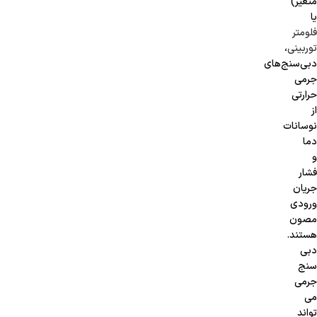
متغیر)
یا
فلومتر
توربینی
،
دبی‌سنج‌های
جرمی
حرارتی
از
نوسانات
دما
و
فشار
جریان
ورودی
مصون
هستند.
دبی
سنج
جرمی
می
تواند