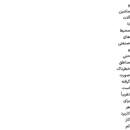
و
ماشین
آلات
تا
محیط
های
صنعتی
و
حتی
مناطق
خطرناک
صورت
گرفته
است.
تقریباً
برای
هر
کاربرد
گاز
کم