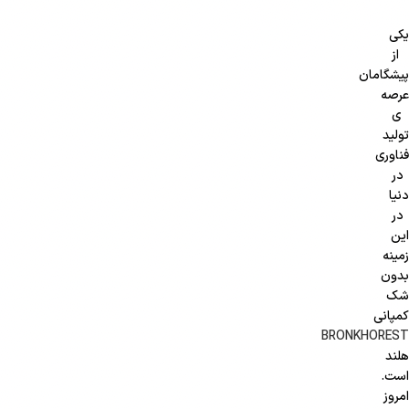
یکی
از
پیشگامان
عرصه
ی
تولید
فناوری
در
دنیا
در
این
زمینه
بدون
شک
کمپانی
BRONKHOREST
هلند
است.
امروز