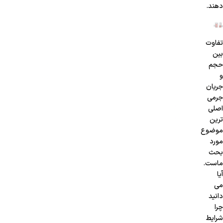
دهند.
تفاوت
بین
حجم
و
جریان
جرمی
اصلی
ترین
موضوع
مورد
بحث
ماست.
آیا
می
دانید
چرا
شرایط