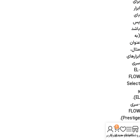
برای
ابزار
بای
پس
باشد
(به
عنوان
مثال،
ابزارهای
سری
EL-
FLOW
Select
و
EL).
-سری
FLOW
Prestige).
0
یک
روشگاه
سایدبار
علاقه مندی
سبد خرید
حساب کاربری من
کاربرد