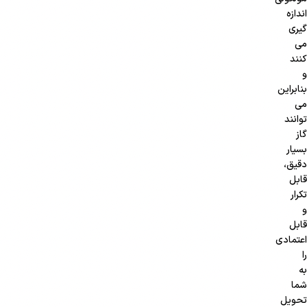
اندازه
گیری
می
کنند
و
بنابراین
می
توانند
گاز
بسیار
دقیق،
قابل
تکرار
و
قابل
اعتمادی
را
به
شما
تحویل