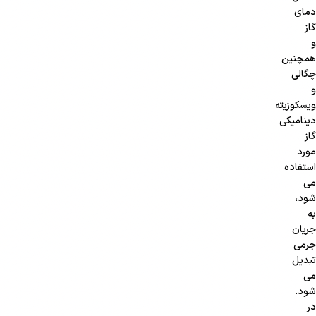
دمای
گاز
و
همچنین
چگالی
و
ویسکوزیته
دینامیکی
گاز
مورد
استفاده
می
شود،
به
جریان
جرمی
تبدیل
می
شود.
در