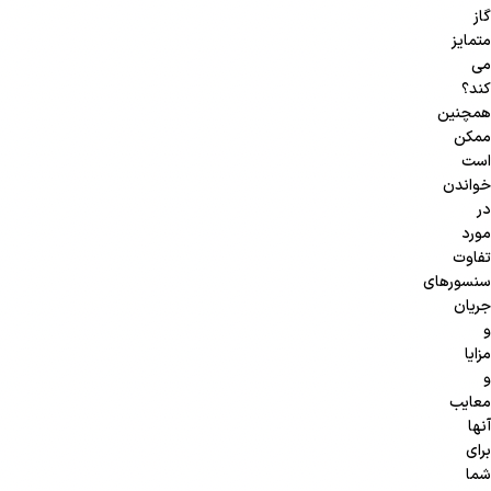
گاز
متمایز
می
کند؟
همچنین
ممکن
است
خواندن
در
مورد
تفاوت
سنسورهای
جریان
و
مزایا
و
معایب
آنها
برای
شما