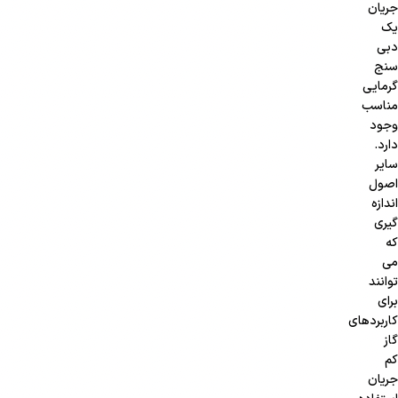
جریان
یک
دبی
سنج
گرمایی
مناسب
وجود
دارد.
سایر
اصول
اندازه
گیری
که
می
توانند
برای
کاربردهای
گاز
کم
جریان