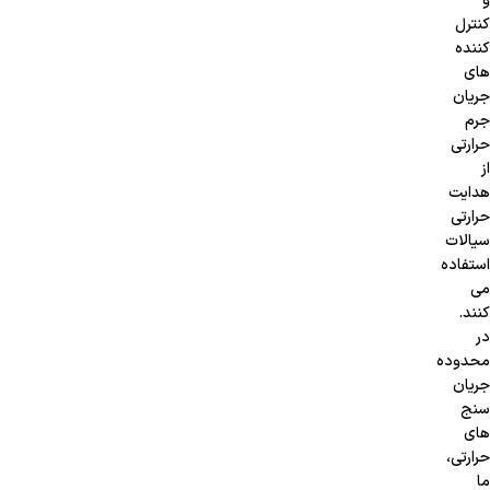
و
کنترل
کننده
های
جریان
جرم
حرارتی
از
هدایت
حرارتی
سیالات
استفاده
می
کنند.
در
محدوده
جریان
سنج
های
حرارتی،
ما