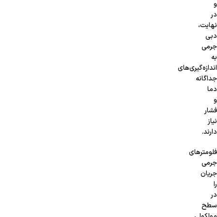
و
در
نهایت،
دبی
جرمی
به
اندازه‌گیری‌های
جداگانه
دما
و
فشار
نیاز
دارند.
فلومترهای
جرمی
جریان
را
در
سطح
مولکولی