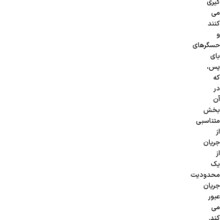
گیری
می
کنند
و
حسگرهای
بای
پس،
که
در
آن
بخش
متناسبی
از
جریان
از
یک
محدودیت
جریان
عبور
می
کند.