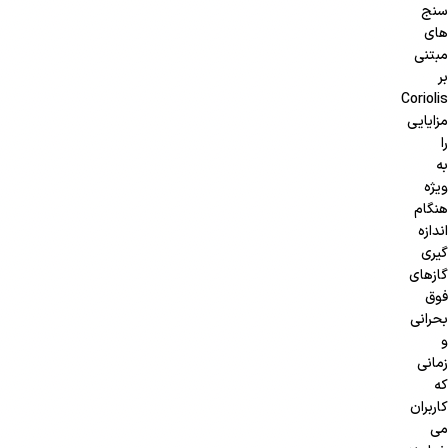
سنج
های
مبتنی
بر
Coriolis
مزایایی
را
به
ویژه
هنگام
اندازه
گیری
گازهای
فوق
بحرانی
و
زمانی
که
کاربران
می