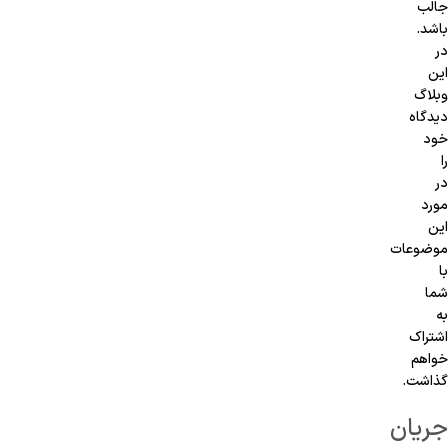
جالب
باشد.
در
این
وبلاگ
دیدگاه
خود
را
در
مورد
این
موضوعات
با
شما
به
اشتراک
خواهم
گذاشت.
جریان