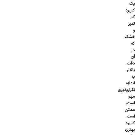
یک
کاربرد
گاز
تمیز
و
خشک
که
در
آن
دقت
بالاتر
به
اندازه
تکرارپذیری
مهم
است،
ممکن
است
کاربرد
بهتری