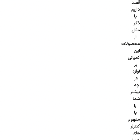
قصد
داریم
با
ذکر
مثال
از
محصولات
این
کمپانی
پر
آوازه
هر
چه
بیشتر
شما
را
با
مفهوم
کنترلر
های