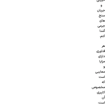
حرارتی
و
جریان
سنج
های
جرمی
آشنا
کنم.
هر
فناوری
دارای
مزایا
و
معایبی
است
که
مخصوص
کاربری
آن
است: