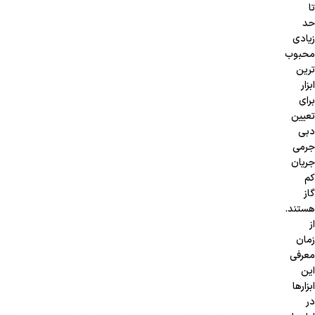
تا
حد
زیادی
محبوب
ترین
ابزار
برای
تعیین
دبی
جرمی
جریان
کم
گاز
هستند.
از
زمان
معرفی
این
ابزارها
در