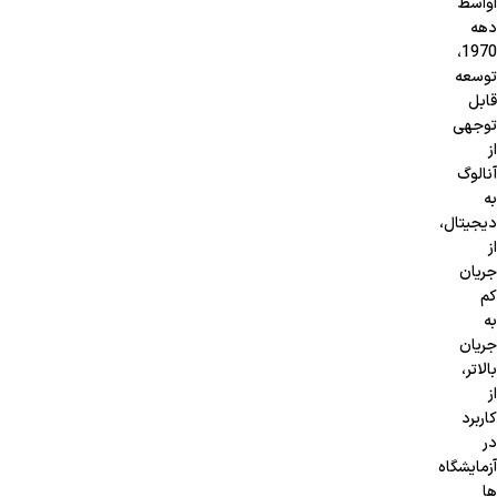
اواسط
دهه
1970،
توسعه
قابل
توجهی
از
آنالوگ
به
دیجیتال،
از
جریان
کم
به
جریان
بالاتر،
از
کاربرد
در
آزمایشگاه
ها