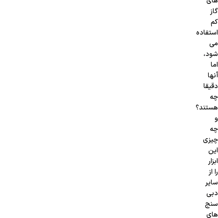
های
گاز
کم
استفاده
می
شود،
اما
آنها
دقیقا
چه
هستند؟
و
چه
چیزی
این
ابزار
را از
سایر
دبی
سنج
های