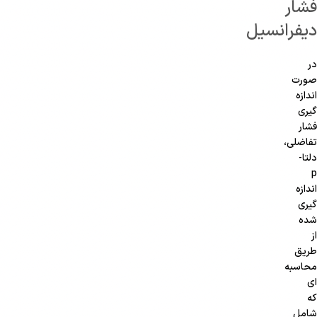
فشار
دیفرانسیل
در
صورت
اندازه
گیری
فشار
تفاضلی،
دلتا-
p
اندازه
گیری
شده
از
طریق
محاسبه
ای
که
شامل