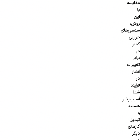
مقایسه
با
این
روش،
سنسورهای
حرارتی
کمتر
در
برابر
تغییرات
فشار
در
فرآیند
شما
آسیب‌پذیر
هستند
و
تبدیل
گازهای
دیگر