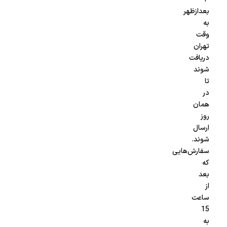
بعدازظهر
به
وقت
تهران
دریافت
شوند
تا
در
همان
روز
ارسال
شوند.
سفارش‌هایی
که
بعد
از
ساعت
15
به