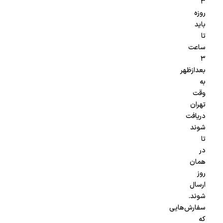
۳
روزه
باید
تا
ساعت
۳
بعدازظهر
به
وقت
تهران
دریافت
شوند
تا
در
همان
روز
ارسال
شوند.
سفارش‌هایی
که