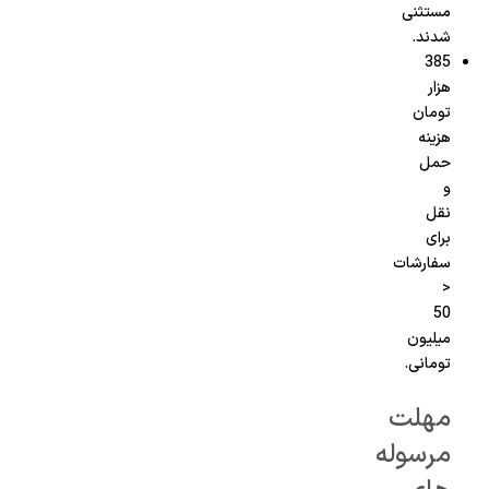
مستثنی
شدند.
385
هزار
تومان
هزینه
حمل
و
نقل
برای
سفارشات
<
50
میلیون
تومانی.
مهلت
مرسوله