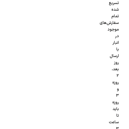
تسریع
شده
تمام
سفارش‌های
موجود
در
انبار
با
ارسال
روز
بعد،
۲
روزه
و
۳
روزه
باید
تا
ساعت
۳