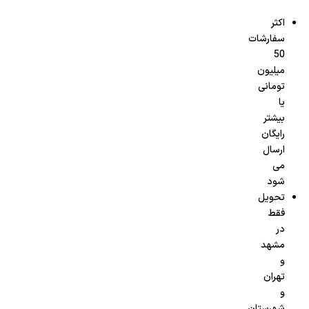
اکثر
سفارشات
50
میلیون
تومانی
یا
بیشتر
رایگان
ارسال
می
شود
تحویل
فقط
در
مشهد
و
تهران
و
شهرستان