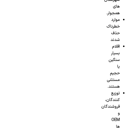
های
همجوار.
موارد
خطرناک
حذف
شدند
اقلام
بسیار
سنگین
یا
حجیم
مستثنی
هستند.
توزیع
کنندگان،
فروشندگان
و
OEM
ها