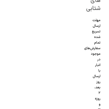
های
شتابی
مهلت
ارسال
تسریع
شده
تمام
سفارش‌های
موجود
در
انبار
با
ارسال
روز
بعد،
۲
روزه
و