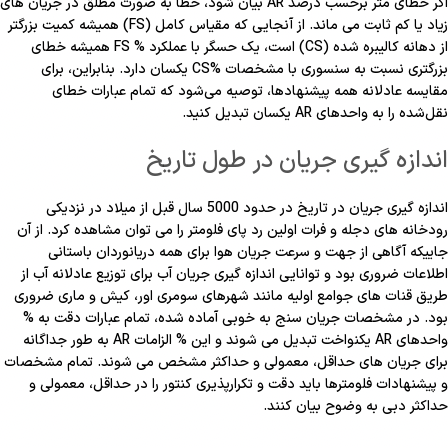
اگر خطای متر برحسب درصد AR بیان شود، خطا به صورت مطلق در جریان های
زیاد یا کم ثابت می ماند. از آنجایی که مقیاس کامل (FS) همیشه کمیت بزرگتر
از دهانه کالیبره شده (CS) است، یک حسگر با عملکرد % FS همیشه خطای
بزرگتری نسبت به سنسوری با مشخصات %CS یکسان دارد. بنابراین، برای
مقایسه عادلانه همه پیشنهادها، توصیه می‌شود که تمام عبارات خطای
نقل‌شده را به واحدهای AR یکسان تبدیل کنید.
اندازه گیری جریان در طول تاریخ
اندازه گیری جریان در تاریخ در حدود 5000 سال قبل از میلاد در نزدیکی
رودخانه های دجله و فرات اولین رد پای فلومتر را می توان مشاهده کرد. از آن
جاییکه آگاهی از جهت و سرعت جریان هوا برای همه دریانوردان باستانی
اطلاعات ضروری بود و توانایی اندازه گیری جریان آب برای توزیع عادلانه آب از
طریق قنات های جوامع اولیه مانند شهرهای سومری اور، کیش و ماری ضروری
بود. در مشخصات جریان سنج به خوبی آماده شده، تمام عبارات دقت به %
واحدهای AR یکنواخت تبدیل می شوند و این % الزامات AR به طور جداگانه
برای جریان های حداقل، معمولی و حداکثر مشخص می شوند. تمام مشخصات
و پیشنهادات فلومترها باید دقت و تکرارپذیری کنتور را در حداقل، معمولی و
حداکثر دبی به وضوح بیان کنند.