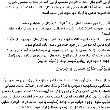
اولین قدم برای انتخاب فلومتر مناسب اولین گام در انتخاب سنسور جریان،
تعیین اینکه آیا اطلاعات دبی باید پیوسته یا کلی باشد، و اینکه آیا این اطلاعات
به صورت محلی یا از راه دور مورد نیاز است، است.
اگر از راه دور باشد، انتقال باید آنالوگ، دیجیتال یا اشتراکی باشد؟
و در صورت اشتراک‌گذاری، تعداد (حداقل) مورد نیاز به‌روزرسانی داده چقدر
است؟
پس از پاسخ به این سؤالات، ارزیابی خواص و ویژگی‌های جریان سیال فرآیند و
لوله‌هایی که فلومتر را در خود جای می‌دهند، باید انجام شود.
به منظور نزدیک شدن به این کار به شیوه ای سیستماتیک، فرم هایی ایجاد
شده است که نیاز به پر کردن انواع داده های زیر برای هر برنامه دارد: (لطفا
جهت دانلود فرم ارزیابی فلومتر اینجا را کلیک نمایید)
ویژگی های سیال و جریان
سیال و داده های آن و فشار، دما، افت فشار مجاز، چگالی (یا وزن مخصوص)،
رسانایی، ویسکوزیته (نیوتنی یا نه؟) و فشار بخار آن در حداکثر دمای عملیاتی
همراه با نشان دادن چگونگی این ویژگی ها فهرست شده است. تغییر یا تعامل
علاوه بر این، تمام اطلاعات ایمنی یا سمیت باید همراه با اطلاعات دقیق در مورد
ترکیب مایع، وجود حباب، مواد جامد (ساینده یا نرم، اندازه ذرات، الیاف)، تمایل
به پوشش و کیفیت انتقال نور (مادر، شفاف) ارائه شود. یا شفاف؟