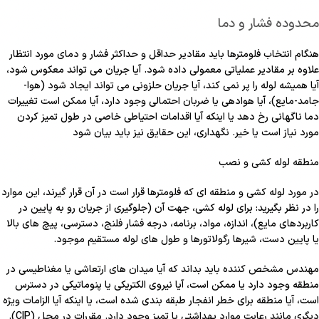
محدوده فشار و دما
هنگام انتخاب فلومترها باید مقادیر حداقل و حداکثر فشار و دمای مورد انتظار
علاوه بر مقادیر عملیاتی معمولی داده شود. آیا جریان می تواند معکوس شود،
آیا همیشه لوله را پر نمی کند، آیا جریان حلزونی می تواند ایجاد شود (هوا-
جامد-مایع)، آیا هوادهی یا ضربان احتمالی وجود دارد، آیا ممکن است تغییرات
دما ناگهانی رخ دهد یا اینکه آیا اقدامات احتیاطی خاصی در طول تمیز کردن
مورد نیاز است یا خیر. نگهداری، این حقایق نیز باید بیان شود
منطقه لوله کشی و نصب
در مورد لوله کشی و منطقه ای که فلومترها قرار است در آن قرار گیرند، این موارد
را در نظر بگیرید: برای لوله کشی، جهت آن (جلوگیری از جریان رو به پایین در
کاربردهای مایع)، اندازه، مواد، برنامه، درجه فشار فلنج، دسترسی، پیچ های بالا
یا پایین دست، شیرها رگولاتورها و طول های لوله مستقیم موجود.
مهندس مشخص کننده باید بداند که آیا میدان های ارتعاشی یا مغناطیسی در
منطقه وجود دارد یا ممکن است، آیا نیروی الکتریکی یا پنوماتیکی در دسترس
است، آیا منطقه برای خطر انفجار طبقه بندی شده است، یا اینکه آیا الزامات ویژه
دیگری مانند رعایت موارد بهداشتی یا تمیز وجود دارد. مقررات در محل (CIP).