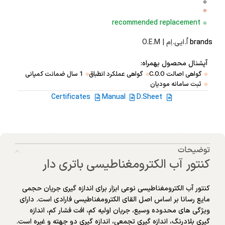
recommended replacement
brands
اُ.ایی.اِم | O.E.M
آپشنال محصول بهمراه:
گواهی اصالت C.O.O
گواهی عملکرد انطباق
1 سال ضمانت کمپانی
ثبت سامانه مودیان
Certificates
Manual
D.Sheet
توضیحات
کنتور آب الکترومغناطیسی باتری دار
کنتور آب الکترومغناطیسی نوعی ابزار برای اندازه گیری جریان حجمی
مایع رسانا بر اساس اصل القای الکترومغناطیسی فارادی است. دارای
ویژگی های محدوده وسیع، جریان اولیه کم، افت فشار کم، اندازه
گیری بلادرنگ، اندازه گیری تجمعی، اندازه گیری دو جهته و غیره است.