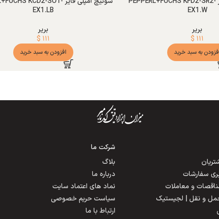
سوئیچ آمپلی فایر PEPPERL+FUCHS KFD2-SR2-
سوئیچ آمپلی فایر CHS KCD2-SOT
EX1.LB
EX1.W
بریر
بریر
$
۱۱۱
$
۱۱۱
فزودن به سبد خرید
افزودن به سبد خرید
شرکت ما
ریان
بلاگ
یری سفارشات
درباره ما
مناقصات و معاملات
نماد های اعتماد سایت
حمل و نقل | لجیستیک
سیاست حریم خصوصی
ارتباط با ما