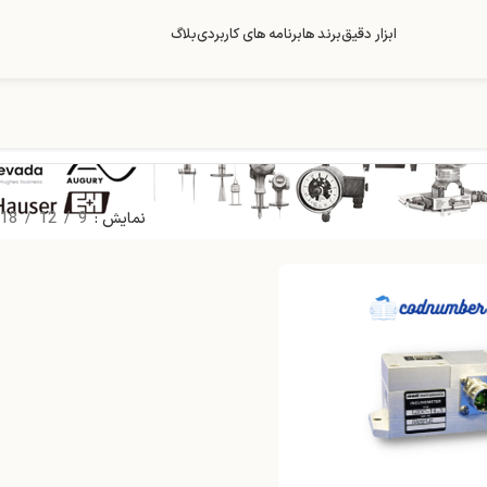
ابزار دقیق
برند ها
برنامه های کاربردی
بلاگ
نمایش
9
12
18