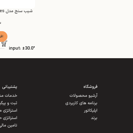
شیب سنج مدل Jewell Instruments LSO Series
س
اف
input: ±30.0°
فروشگاه
پشتیبانی
آرشیو محصولات
خدمات مشت
برنامه های کاربردی
ثبت و پیگ
اپلیکاتور
استراتژی 
برند
استراتژی 
تامین مالی