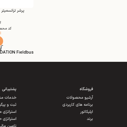
پرشر ترانسمیتر مدل ar PMP55
پ
کد محص
ا
DATION Fieldbus
فروشگاه
پشتیبانی
آرشیو محصولات
خدمات مشت
برنامه های کاربردی
ثبت و پیگ
اپلیکاتور
استراتژی 
برند
استراتژی 
تامین مالی