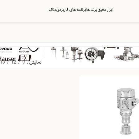
ابزار دقیق
برند ها
برنامه های کاربردی
بلاگ
PR
نمایش
9
12
18